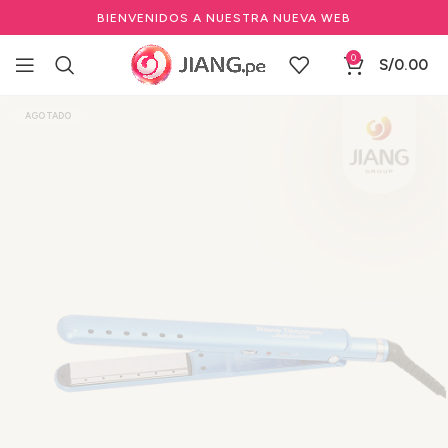
BIENVENIDOS A NUESTRA NUEVA WEB
0
S/
0.00
Inicio
Marcas Profesionales de Belleza
BABYLISS PRO
AGOTADO
Planchas Profesionales BabylissPRO