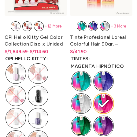
+12 More
+3 More
OPI Hello Kitty Gel Color
Tinte Profesional Loreal
Collection Disp. x Unidad
Colorful Hair 90gr. –
y Disp. en Kit de 16
LO3000C1
S/
Rango de precios: desde
Rango de precios: desde
1,849.59
-
S/
114.60
S/
Rango de precios: desde
41.90
(Gc/Bcoat/Tcoat) 15ml
S/114.60 hasta S/1,849.59
S/
114.60
hasta
S/
1,849.59
S/
41.90
hasta
S/
41.90
OPI HELLO KITTY
TINTES
MAGENTA HIPNÓTICO