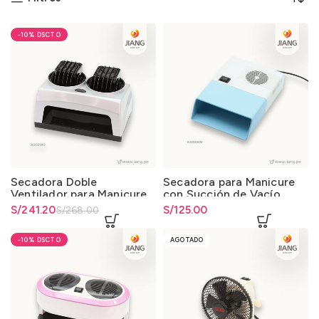
-10%
Secadora Doble
Secadora para Manicure
Ventilador para Manicure
con Succión de Vacío
El precio original era:
S/
El precio actual es: S/241.20.
241.20
S/
125.00
S/
268.00
S/268.00.
-10%
AGOTADO