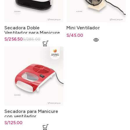
Secadora Doble
Mini Ventilador
Ventilador para Manicure
S/
45.00
Carcasa Moldeada
El precio original era:
S/
El precio actual es: S/256.50.
256.50
S/
285.00
S/285.00.
Secadora para Manicure
con ventilador
S/
125.00