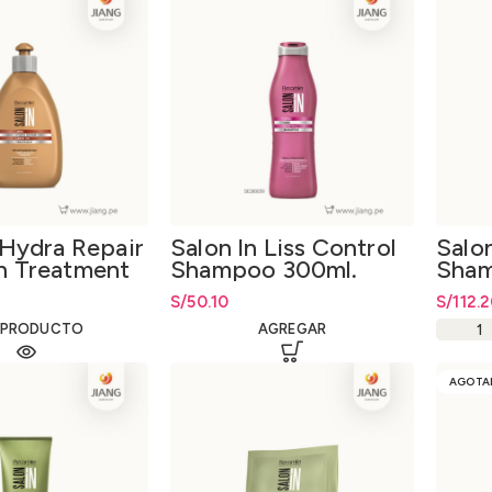
 Hydra Repair
Salon In Liss Control
Salon
n Treatment
Shampoo 300ml.
Sham
S/
50.10
S/
112.
 PRODUCTO
AGREGAR
AGOTA