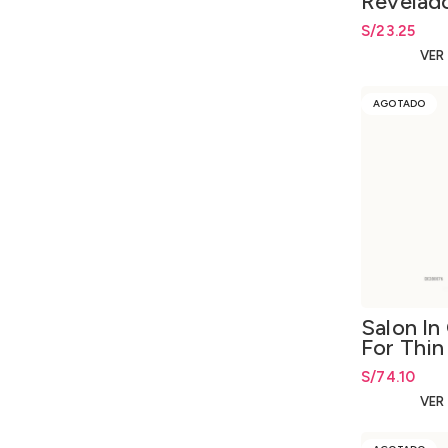
Revelado
6% 1000
S/
23.25
VER
AGOTADO
Salon In
For Thin
Shampo
S/
74.10
VER