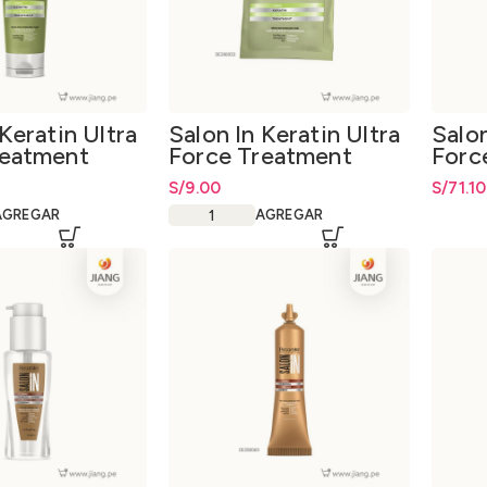
 Keratin Ultra
Salon In Keratin Ultra
Salon
reatment
Force Treatment
Forc
30gr.
Trea
S/
9.00
S/
71.10
AGREGAR
AGREGAR