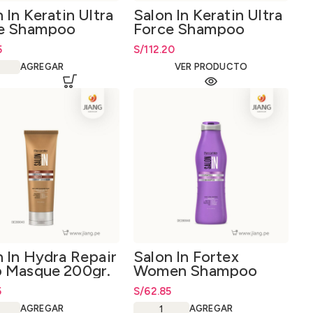
 In Keratin Ultra
Salon In Keratin Ultra
e Shampoo
Force Shampoo
l.
1000ml.
5
S/
112.20
AGREGAR
VER PRODUCTO
n In Hydra Repair
Salon In Fortex
 Masque 200gr.
Women Shampoo
300ml.
5
S/
62.85
AGREGAR
AGREGAR