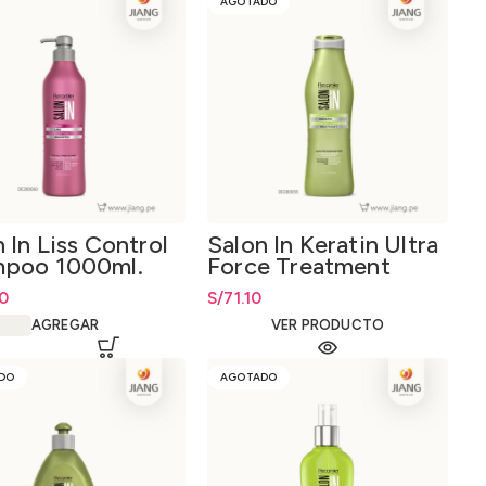
AGOTADO
 In Liss Control
Salon In Keratin Ultra
poo 1000ml.
Force Treatment
300ml.
20
S/
71.10
AGREGAR
VER PRODUCTO
DO
AGOTADO