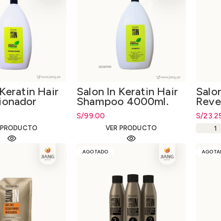
 Keratin Hair
Salon In Keratin Hair
Salo
ionador
Shampoo 4000ml.
Reve
9% 1
S/
99.00
S/
23.2
 PRODUCTO
VER PRODUCTO
AGOTADO
AGOTA