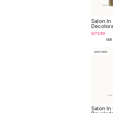
Salon In
Decolor
Keratina
S/
73.50
VER
AGOTADO
Salon In