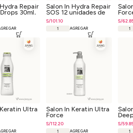
 Hydra Repair
Salon In Hydra Repair
Salon
 Drops 30ml.
SOS 12 unidades de
Forc
15ml.
300m
S/
101.10
S/
62.8
AGREGAR
AGREGAR
 Keratin Ultra
Salon In Keratin Ultra
Salo
Force
Deep
ionador
Acondicionador
S/
112.20
S/
59.8
1000ml.
AGREGAR
AGREGAR