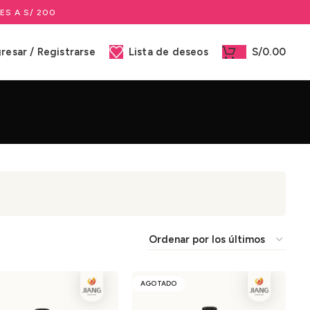
ES A S/ 200
gresar / Registrarse
Lista de deseos
S/
0.00
AGOTADO