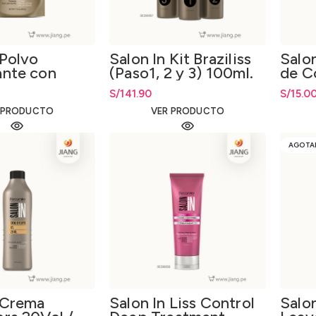
 Polvo
Salon In Kit Braziliss
Salo
ante con
(Paso1, 2 y 3) 100ml.
de C
S/
141.90
S/
15.0
 PRODUCTO
VER PRODUCTO
AGOTA
 Crema
Salon In Liss Control
Salon