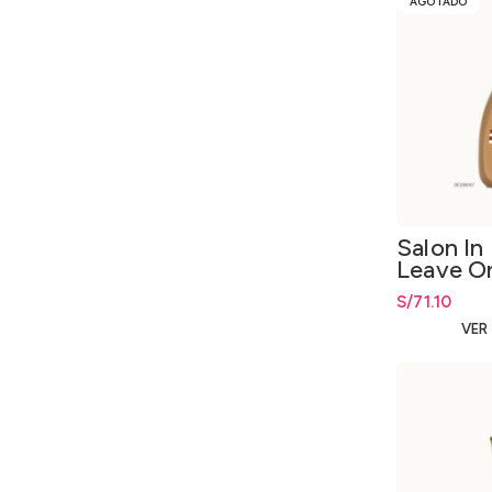
AGOTADO
Salon In
Leave O
300ml.
S/
71.10
VER