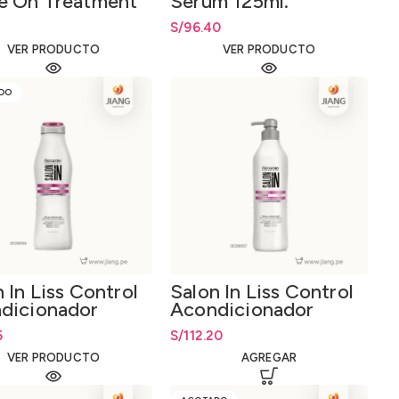
e On Treatment
Serum 125ml.
l.
S/
96.40
VER PRODUCTO
VER PRODUCTO
DO
 In Liss Control
Salon In Liss Control
dicionador
Acondicionador
l.
1000ml.
5
S/
112.20
VER PRODUCTO
AGREGAR