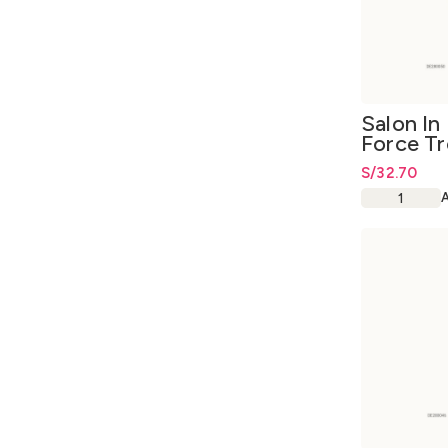
Salon In
Force T
120gr.
S/
32.70