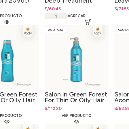
ra 20Vol./
Deep Treatment
Leav
 ml
250ml.
300m
S/
60.45
S/
71.55
 PRODUCTO
AGREGAR
AGOTADO
AGOTA
 Green Forest
Salon In Green Forest
Salon
 Or Oily Hair
For Thin Or Oily Hair
Acon
o 300ml
Shampoo 1000ml.
300m
S/
112.20
S/
62.8
 PRODUCTO
VER PRODUCTO