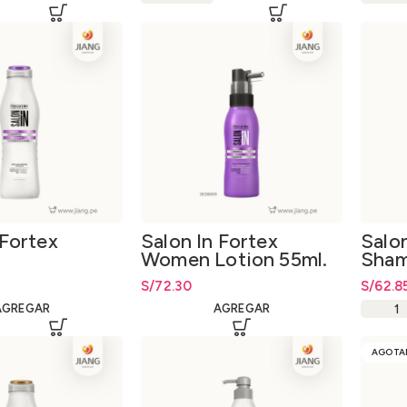
 Fortex
Salon In Fortex
Salo
Women Lotion 55ml.
Sham
nador 300ml.
S/
72.30
S/
62.8
AGREGAR
AGREGAR
AGOTA