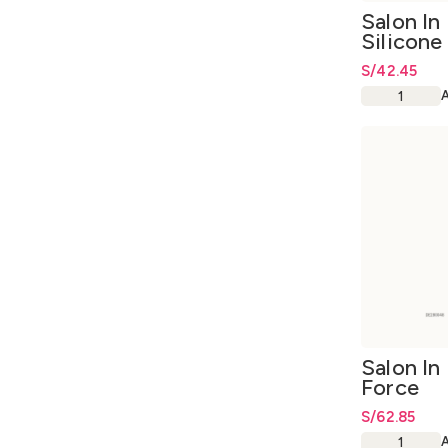
Salon In
Silicone
S/
42.45
Salon In
Force
Acondic
S/
62.85
300ml.