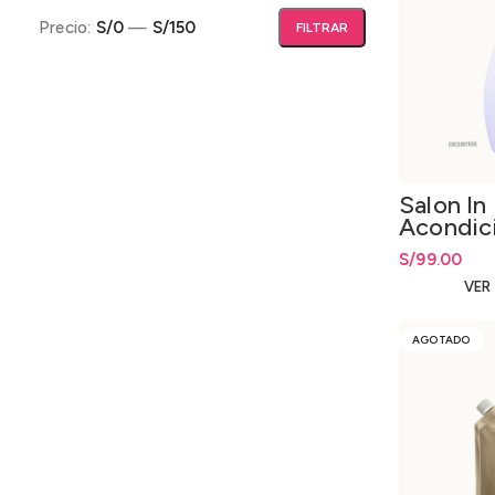
Precio:
S/0
—
S/150
FILTRAR
Precio mínimo
Precio máximo
Salon In
Acondic
4000ml.
S/
99.00
VER
AGOTADO