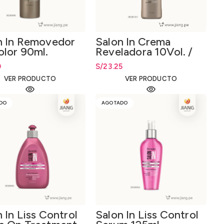
n In Removedor
Salon In Crema
olor 90ml.
Reveladora 10Vol. /
3% 1000 ml
0
S/
23.25
VER PRODUCTO
VER PRODUCTO
DO
AGOTADO
 In Liss Control
Salon In Liss Control