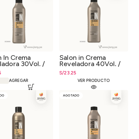
n In Crema
Salon in Crema
ladora 30Vol. /
Reveladora 40Vol. /
000ml.
12% 1000ml.
5
S/
23.25
AGREGAR
VER PRODUCTO
DO
AGOTADO