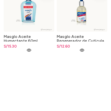
Masglo Aceite
Masglo Aceite
Humectante 60ml.
Regenerador de Cutícula
23ml.
S/
15.30
S/
12.60