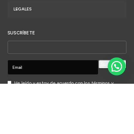
LEGALES
SUSCRÍBETE
He leído y estoy de acuerdo con los
términos y
condiciones
de la web.
© 2023 Jiang Group.