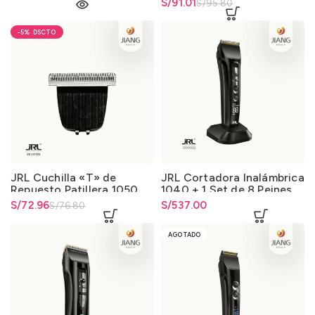
El precio original era:
S/
El precio actual es: S/91.01.
91.01
S/
95.80
S/95.80.
-5%
JRL Cuchilla «T» de
JRL Cortadora Inalámbrica
Repuesto Patillera 1050
1040 + 1 Set de 8 Peines
de Regalo
El precio original era:
S/
El precio actual es: S/72.96.
72.96
S/
537.00
S/
76.80
S/76.80.
AGOTADO