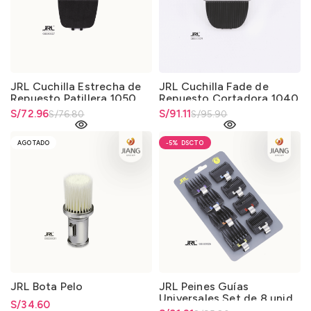
JRL Cuchilla Estrecha de
JRL Cuchilla Fade de
Repuesto Patillera 1050
Repuesto Cortadora 1040
-1090
El precio original era:
S/
El precio actual es: S/72.96.
72.96
El precio original era:
S/
El precio actual es: S/91.11.
91.11
S/
76.80
S/
95.90
S/76.80.
S/95.90.
AGOTADO
-5%
JRL Bota Pelo
JRL Peines Guías
Universales Set de 8 unid.
S/
34.60