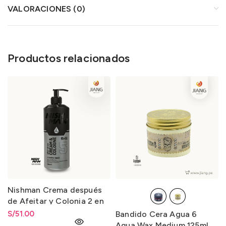
VALORACIONES (0)
Productos relacionados
Nishman Crema después
de Afeitar y Colonia 2 en
1-5 After Shave Cream &
S/
51.00
Bandido Cera Agua 6
Cologne 2 in 1-5 400ml.
Aqua Wax Medium 125ml