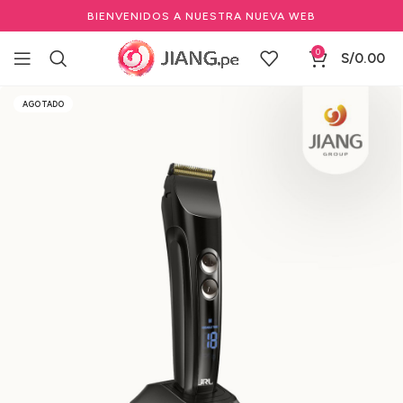
BIENVENIDOS A NUESTRA NUEVA WEB
0
S/
0.00
Inicio
Salones de Belleza
Equipos para Salón de Belleza
AGOTADO
Patilleras Profesionales