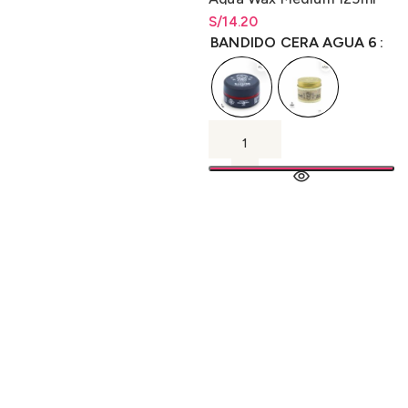
S/
Rango de precios: desde
14.20
S/
14.20
hasta
S/
14.20
BANDIDO CERA AGUA 6