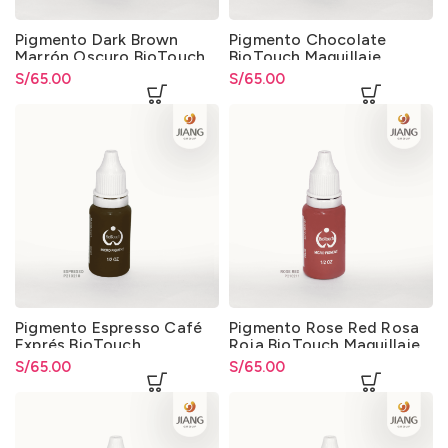
Pigmento Dark Brown
Pigmento Chocolate
Marrón Oscuro BioTouch
BioTouch Maquillaje
Maquillaje Permanente y
Permanente y
S/
65.00
S/
65.00
Microblading
Microblading
Pigmento Espresso Café
Pigmento Rose Red Rosa
Exprés BioTouch
Roja BioTouch Maquillaje
Maquillaje Permanente y
Permanente y
S/
65.00
S/
65.00
Microblading
Microblading