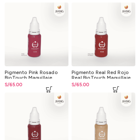
Pigmento Pink Rosado
Pigmento Real Red Rojo
BioTouch Maquillaje
Real BioTouch Maquillaje
Permanente y
Permanente y
S/
65.00
S/
65.00
Microblading
Microblading