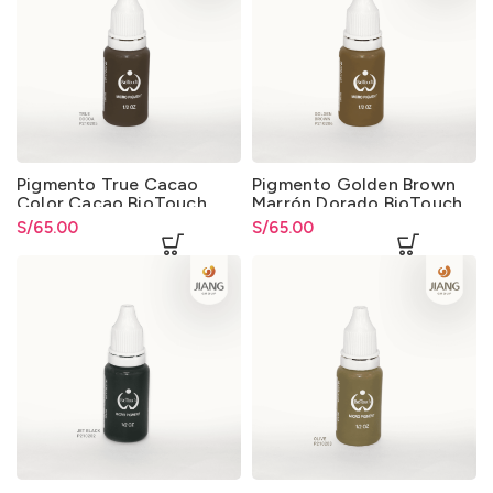
Pigmento True Cacao
Pigmento Golden Brown
Color Cacao BioTouch
Marrón Dorado BioTouch
Maquillaje Permanente y
Maquillaje Permanente y
S/
65.00
S/
65.00
Microblading
Microblading