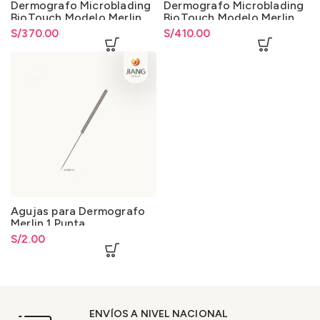
Dermografo Microblading
Dermografo Microblading
BioTouch Modelo Merlin
BioTouch Modelo Merlin
con Pedal
S/
370.00
S/
410.00
Agujas para Dermografo
Merlin 1 Punta
S/
2.00
ENVÍOS A NIVEL NACIONAL