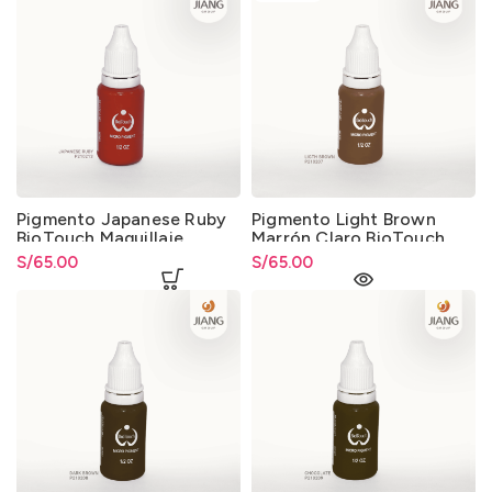
Pigmento Japanese Ruby
Pigmento Light Brown
BioTouch Maquillaje
Marrón Claro BioTouch
Permanente y
Maquillaje Permanente y
S/
65.00
S/
65.00
Microblading
Microblading