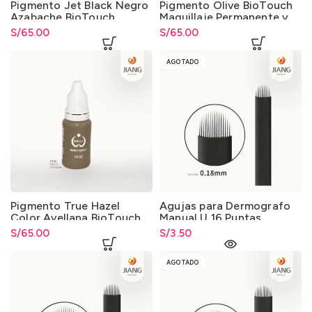
Pigmento Jet Black Negro
Pigmento Olive BioTouch
Azabache BioTouch
Maquillaje Permanente y
Maquillaje Permanente y
Microblading
S/
65.00
S/
65.00
Microblading
AGOTADO
Pigmento True Hazel
Agujas para Dermografo
Color Avellana BioTouch
Manual U 16 Puntas
Maquillaje Permanente y
S/
65.00
S/
3.50
Microblading
AGOTADO