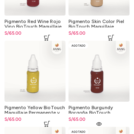
Pigmento Red Wine Rojo
Pigmento Skin Color Piel
Vino BioTouch Maquillaje
BioTouch Maquillaje
Permanente y
Permanente y
S/
65.00
S/
65.00
Microblading
Microblading
AGOTADO
Pigmento Yellow BioTouch
Pigmento Burgundy
Maquillaje Permanente y
Borgoña BioTouch
Microblading
Maquillaje Permanente y
S/
65.00
S/
65.00
Microblading
AGOTADO