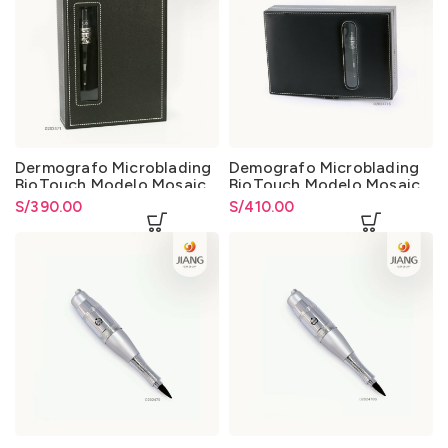
Dermografo Microblading
Demografo Microblading
BioTouch Modelo Mosaic
BioTouch Modelo Mosaic
con Pedal
S/
390.00
S/
410.00