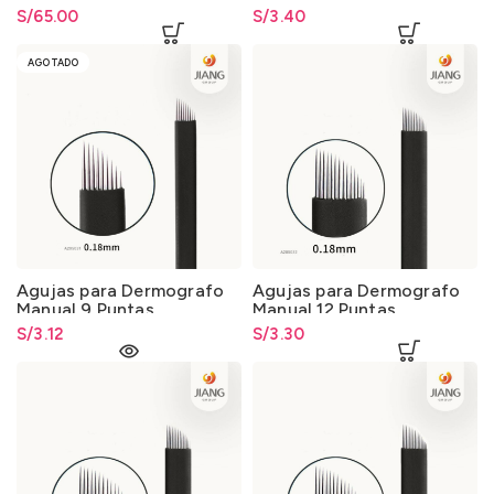
BioTouch Maquillaje
S/
65.00
S/
3.40
Permanente y
Microblading
AGOTADO
Agujas para Dermografo
Agujas para Dermografo
Manual 9 Puntas
Manual 12 Puntas
S/
3.12
S/
3.30