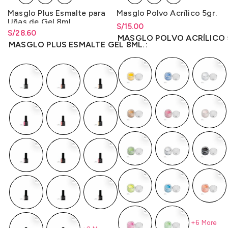
Masglo Plus Esmalte para
Masglo Polvo Acrílico 5gr.
Uñas de Gel 8ml.
S/
Rango de precios: desde
15.00
S/
Rango de precios: desde
28.60
S/
15.00
hasta
S/
15.00
MASGLO POLVO ACRÍLICO 
S/
28.60
hasta
S/
28.60
MASGLO PLUS ESMALTE GEL 8ML.
+6 More