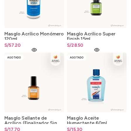
Masglo Acrílico Monómero
Masglo Acrílico Super
120ml.
Finish 15ml.
S/
57.20
S/
28.50
AGOTADO
AGOTADO
Masglo Sellante de
Masglo Aceite
Acrílico (Finalizador Sin
Humectante 60ml.
Lámpara) 15ml.
S/
17.70
S/
15.30