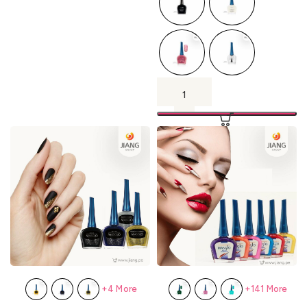
+4 More
+141 More