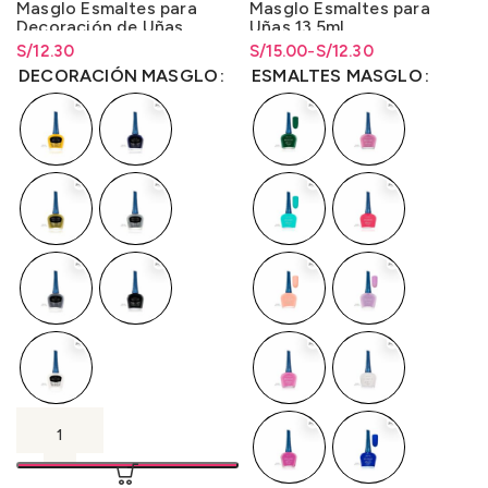
Masglo Esmaltes para
Masglo Esmaltes para
Decoración de Uñas
Uñas 13.5ml.
13.5ml.
S/
Rango de precios: desde
12.30
S/
Rango de precios: desde
Rango de precios: desde
15.00
-
S/
12.30
S/
12.30
hasta
S/
12.30
S/12.30 hasta S/15.00
S/
12.30
hasta
S/
15.00
DECORACIÓN MASGLO
ESMALTES MASGLO