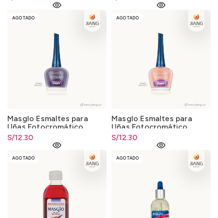
AGOTADO
AGOTADO
Masglo Esmaltes para
Masglo Esmaltes para
Uñas Fotocromático
Uñas Fotocromático
13.5ml. (Cambia de color
13.5ml. (Cambia de color
S/
12.30
S/
12.30
con la luz del sol)
con la luz del sol)
AGOTADO
AGOTADO