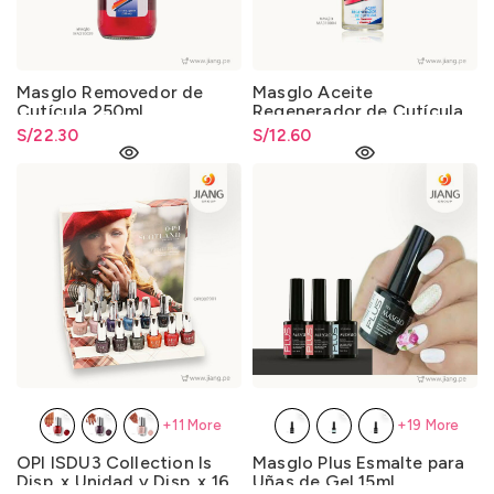
Masglo Removedor de
Masglo Aceite
Cutícula 250ml.
Regenerador de Cutícula
23ml.
S/
22.30
S/
12.60
+11 More
+19 More
OPI ISDU3 Collection Is
Masglo Plus Esmalte para
Disp. x Unidad y Disp. x 16
Uñas de Gel 15ml.