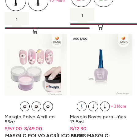
+2 More
AGOTADO
+3 More
Masglo Polvo Acrílico
Masglo Bases para Uñas
55gr.
13.5ml.
S/
Rango de precios: desde
Rango de precios: desde
57.00
-
S/
49.00
S/
Rango de precios: desde
12.30
S/49.00 hasta S/57.00
S/
49.00
hasta
S/
57.00
S/
12.30
hasta
S/
12.30
MASGLO POLVO ACRÍLICO 55GR.
BASES MASGLO