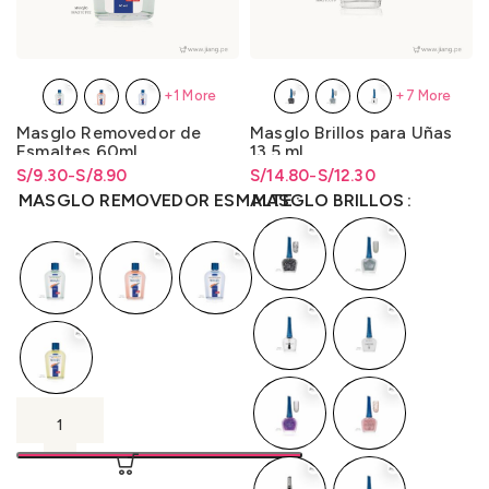
+1 More
+7 More
Masglo Removedor de
Masglo Brillos para Uñas
Esmaltes 60ml.
13.5 ml.
S/
Rango de precios: desde
Rango de precios: desde
9.30
-
S/
8.90
S/
Rango de precios: desde
Rango de precios: desde
14.80
-
S/
12.30
S/8.90 hasta S/9.30
S/
8.90
hasta
S/
9.30
S/12.30 hasta S/14.80
S/
12.30
hasta
S/
14.80
MASGLO REMOVEDOR ESMALTE
MASGLO BRILLOS