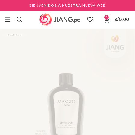
BIENVENIDOS A NUESTRA NUEVA WEB
0
S/
0.00
Inicio
Manicure y Pedicure
Marcas de Manicure
MASGLO
AGOTADO