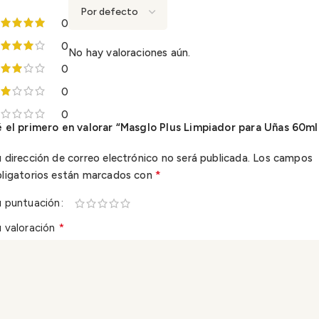
0
0
No hay valoraciones aún.
0
0
0
 el primero en valorar “Masglo Plus Limpiador para Uñas 60ml
 dirección de correo electrónico no será publicada.
Los campos
*
bligatorios están marcados con
u puntuación
*
 valoración