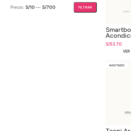
Precio:
S/10
—
S/700
FILTRAR
Precio mínimo
Precio máximo
Smartb
Acondic
250ml.
S/
53.70
VER
AGOTADO
Tecni.Ar