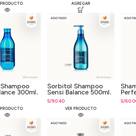
 PRODUCTO
AGREGAR
AGOTADO
AGOTA
l Shampoo
Sorbitol Shampoo
Sha
lance 300ml.
Sensi Balance 500ml.
Perf
Rizo
S/
90.40
S/
60.0
 PRODUCTO
VER PRODUCTO
AGOTADO
AGOTA