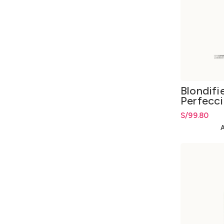
Blondifi
Perfecc
Oscuro 
S/
99.80