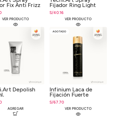
or Fix Anti Frizz
Fijador Ring Light
l.
Pure 150ml.
0
S/
40.16
VER PRODUCTO
VER PRODUCTO
AGOTADO
i.Art Depolish
Infinium Laca de
l.
Fijación Fuerte
500ml.
0
S/
67.70
AGREGAR
VER PRODUCTO