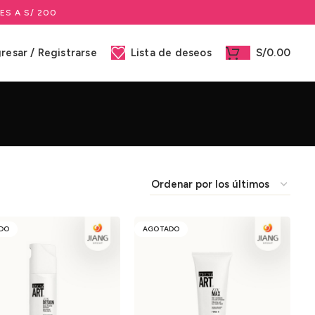
ES A S/ 200
gresar / Registrarse
Lista de deseos
S/
0.00
DO
AGOTADO