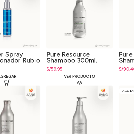
er Spray
Pure Resource
Pure
ionador Rubio
Shampoo 300ml.
Sham
150ml.
S/
59.95
S/
90.4
AGREGAR
VER PRODUCTO
AGOTA