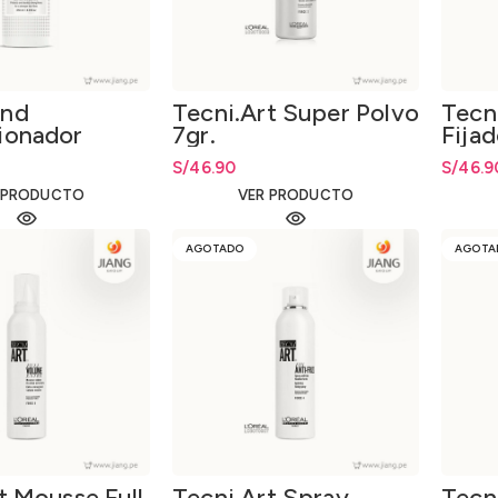
ond
Tecni.Art Super Polvo
Tecn
ionador
7gr.
Fijad
200m
S/
46.90
S/
46.9
 PRODUCTO
VER PRODUCTO
AGOTADO
AGOTA
t Mousse Full
Tecni.Art Spray
Tecn