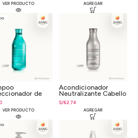
VER PRODUCTO
AGREGAR
DO
mpoo
Acondicionador
eccionador de
Neutralizante Cabello
s 300ml.
Blanco/Gris 200ml.
0
S/
62.74
VER PRODUCTO
AGREGAR
DO