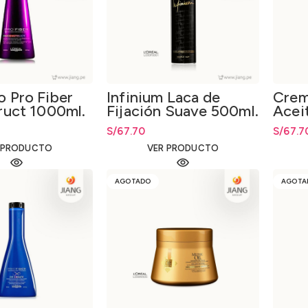
 Pro Fiber
Infinium Laca de
Crem
ruct 1000ml.
Fijación Suave 500ml.
Acei
150m
S/
67.70
S/
67.7
 PRODUCTO
VER PRODUCTO
AGOTADO
AGOTA