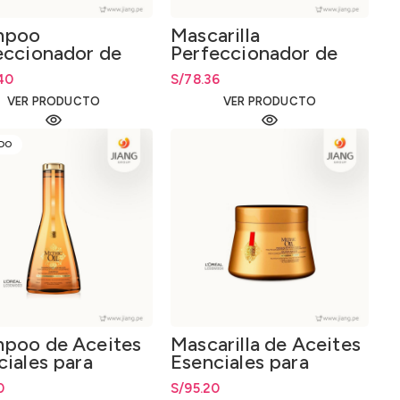
mpoo
Mascarilla
eccionador de
Perfeccionador de
s 1500ml.
Rizos 250ml.
40
S/
78.36
VER PRODUCTO
VER PRODUCTO
DO
poo de Aceites
Mascarilla de Aceites
ciales para
Esenciales para
llo Fino o Normal
Cabello Grueso
0
S/
95.20
l.
200ml.