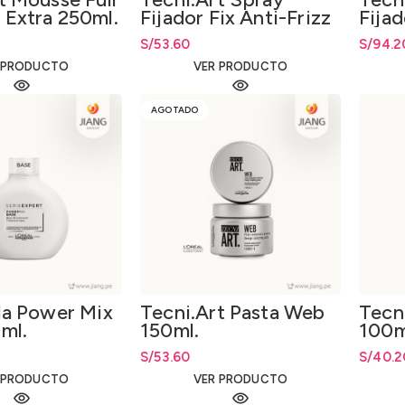
 Extra 250ml.
Fijador Fix Anti-Frizz
Fijad
250ml.
400m
S/
53.60
S/
94.2
 PRODUCTO
VER PRODUCTO
AGOTADO
la Power Mix
Tecni.Art Pasta Web
Tecn
ml.
150ml.
100m
S/
53.60
S/
40.2
 PRODUCTO
VER PRODUCTO