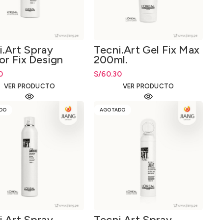
i.Art Spray
Tecni.Art Gel Fix Max
or Fix Design
200ml.
l.
0
S/
60.30
VER PRODUCTO
VER PRODUCTO
DO
AGOTADO
i.Art Spray
Tecni.Art Spray