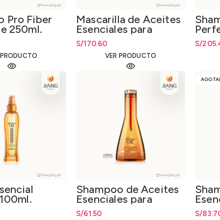
 Pro Fiber
Mascarilla de Aceites
Sha
e 250ml.
Esenciales para
Perf
Cabello Fino o Normal
Rizo
S/
170.60
S/
205.
200ml.
 PRODUCTO
VER PRODUCTO
AGOTA
sencial
Shampoo de Aceites
Sham
 100ml.
Esenciales para
Esen
Cabello Grueso
Cabe
S/
61.50
S/
83.7
250ml.
250m