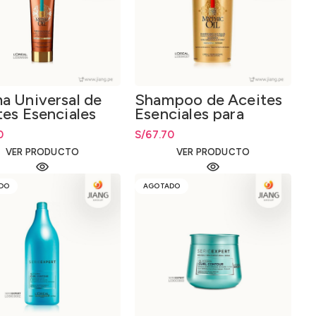
a Universal de
Shampoo de Aceites
tes Esenciales
Esenciales para
l.
Cabello Grueso
0
S/
67.70
1000ml.
VER PRODUCTO
VER PRODUCTO
DO
AGOTADO