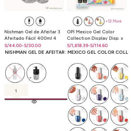
+12 More
Nishman Gel de Afeitar 3
OPI Mexico Gel Color
Afeitado Fácil 400ml 4
Collection Display Disp. x
Afeitado Fácil x1L.
Unidad y Disp. x 14
S/
Rango de precios: desde
Rango de precios: desde
44.00
-
S/
30.00
S/
Rango de precios: desde
Rango de precios: desde
1,618.39
-
S/
114.60
Unidades
S/30.00 hasta S/44.00
S/
30.00
hasta
S/
44.00
S/114.60 hasta S/1,618.39
S/
114.60
hasta
S/
1,618.39
NISHMAN GEL DE AFEITAR
MEXICO GEL COLOR COLL
(Gc/Bcoat/Tcoat) 15ml.