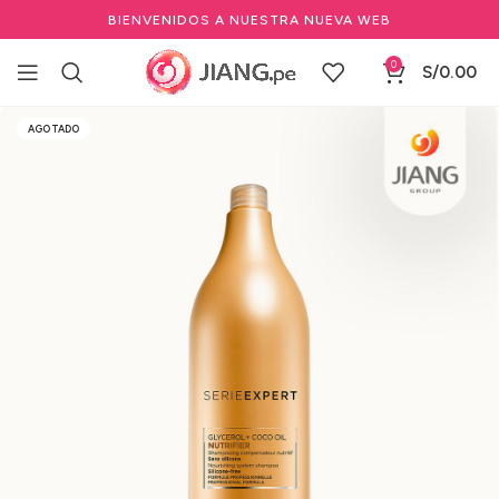
BIENVENIDOS A NUESTRA NUEVA WEB
0
S/
0.00
Inicio
Salones de Belleza
Cuidado del cabello profesional
AGOTADO
Shampoo & Acondicionares