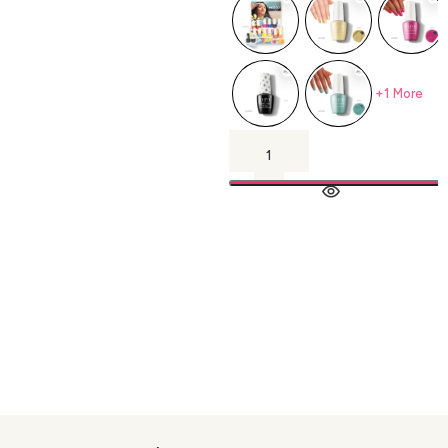
+1 More