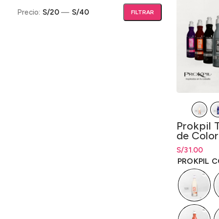
Precio:
S/20
—
S/40
FILTRAR
Precio mínimo
Precio máximo
Prokpil 
de Color
S/
Rango de pr
31.00
S/
31.00
has
PROKPIL 