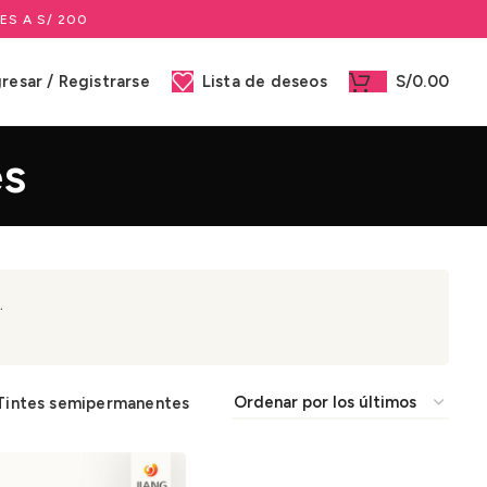
ES A S/ 200
gresar / Registrarse
Lista de deseos
S/
0.00
es
.
Tintes semipermanentes