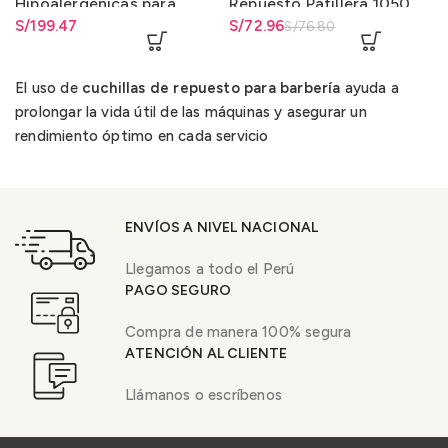
Hipoalergénicas para
Repuesto Patillera 1050
Acabados 5 Estrellas
S/
199.47
El precio original era:
S/
El precio actual es: S/72.96.
72.96
S/
76.80
07043
S/76.80.
El uso de
cuchillas de repuesto para barbería
ayuda a
prolongar la vida útil de las máquinas y asegurar un
rendimiento óptimo en cada servicio
ENVÍOS A NIVEL NACIONAL
Llegamos a todo el Perú
PAGO SEGURO
Compra de manera 100% segura
ATENCIÓN AL CLIENTE
Llámanos o escríbenos