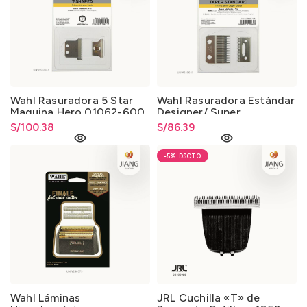
Wahl Rasuradora 5 Star
Wahl Rasuradora Estándar
Maquina Hero 01062-600
Designer/ Super
Taper/Icon 01006-400
S/
100.38
S/
86.39
-5%
Wahl Láminas
JRL Cuchilla «T» de