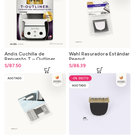
Andis Cuchilla de
Wahl Rasuradora Estándar
Repuesto T – Outliner
Peanut
S/
87.50
S/
86.39
AGOTADO
-5%
AGOTADO