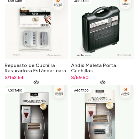
AGOTADO
AGOTADO
Repuesto de Cuchilla
Andis Maleta Porta
Rasuradora Estándar para
Cuchillas
Máquina Legend y Magic
S/
152.64
S/
69.80
Clip
AGOTADO
AGOTADO