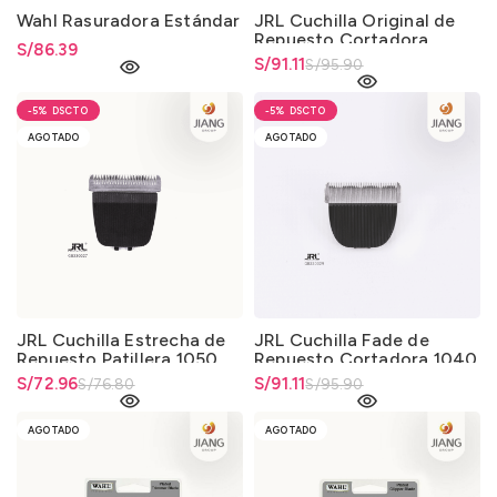
Wahl Rasuradora Estándar
JRL Cuchilla Original de
Repuesto Cortadora
S/
86.39
1040-1090
El precio original era:
S/
El precio actual es: S/91.11.
91.11
S/
95.90
S/95.90.
-5%
-5%
AGOTADO
AGOTADO
JRL Cuchilla Estrecha de
JRL Cuchilla Fade de
Repuesto Patillera 1050
Repuesto Cortadora 1040
-1090
El precio original era:
S/
El precio actual es: S/72.96.
72.96
El precio original era:
S/
El precio actual es: S/91.11.
91.11
S/
76.80
S/
95.90
S/76.80.
S/95.90.
AGOTADO
AGOTADO