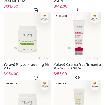
Peel Nf X1kg
250g
S/
315.00
S/
42.00
AGOTADO
Yelavé Phyto Modeling Nf
Yelavé Crema Reafirmante
X 1kg
Biofirm NF 250g
S/
154.00
S/
56.00
AGOTADO
AGOTADO