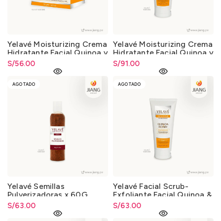
Yelavé Moisturizing Crema
Yelavé Moisturizing Crema
Hidratante Facial Quinoa y
Hidratante Facial Quinoa y
Honey 50g
Honey 150g
S/
56.00
S/
91.00
AGOTADO
AGOTADO
Yelavé Semillas
Yelavé Facial Scrub-
Pulverizadoras x 60G
Exfoliante Facial Quinoa &
Honey 150 G
S/
63.00
S/
63.00