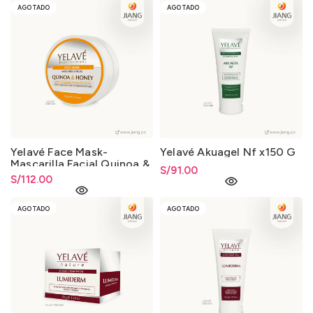
AGOTADO
AGOTADO
Yelavé Face Mask-
Yelavé Akuagel Nf x150 G
Mascarilla Facial Quinoa &
S/
91.00
Honey 200g
S/
112.00
AGOTADO
AGOTADO