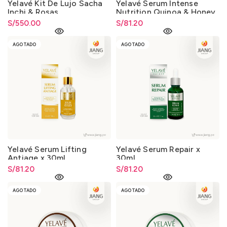
Yelavé Kit De Lujo Sacha
Yelavé Serum Intense
Inchi & Rosas
Nutrition Quinoa & Honey
x 30ml.
S/
550.00
S/
81.20
AGOTADO
AGOTADO
Yelavé Serum Lifting
Yelavé Serum Repair x
Antiage x 30ml.
30ml.
S/
81.20
S/
81.20
AGOTADO
AGOTADO