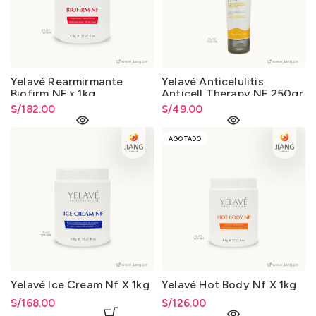
Yelavé Rearmirmante
Yelavé Anticelulitis
Biofirm NF x 1kg
Anticell Therapy NF 250gr
S/
182.00
S/
49.00
AGOTADO
Yelavé Ice Cream Nf X 1kg
Yelavé Hot Body Nf X 1kg
S/
168.00
S/
126.00