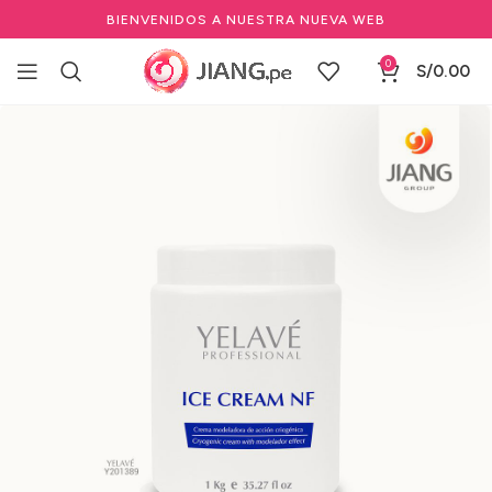
BIENVENIDOS A NUESTRA NUEVA WEB
0
S/
0.00
Inicio
Estéticas
Cuidado Corporal & Facial
Otros Productos
Reductores