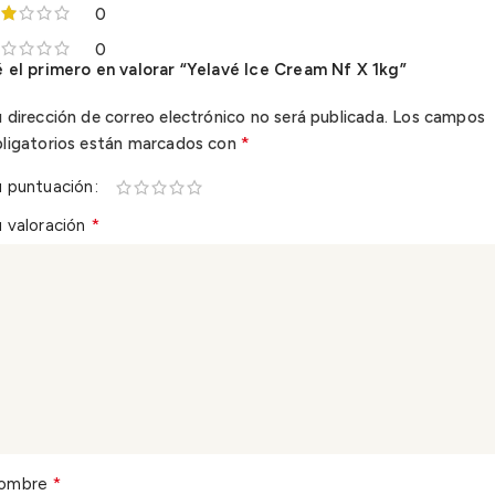
0
0
 el primero en valorar “Yelavé Ice Cream Nf X 1kg”
 dirección de correo electrónico no será publicada.
Los campos
*
bligatorios están marcados con
u puntuación
*
 valoración
*
ombre