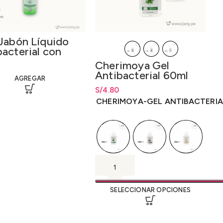
 Jabón Líquido
bacterial con
 Vera 120ml.
Cherimoya Gel
Antibacterial 60ml
AGREGAR
S/
Rango de precios: desde
4.80
S/
4.80
hasta
S/
4.80
CHERIMOYA-GEL ANTIBACTERIA
SELECCIONAR OPCIONES