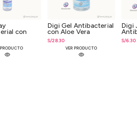
ay
Digi Gel Antibacterial
Digi
erial con
con Aloe Vera
Anti
a 120ml.
1000ml.
Aloe
S/
28.30
S/
6.30
 PRODUCTO
VER PRODUCTO