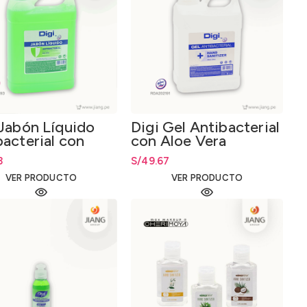
 Jabón Líquido
Digi Gel Antibacterial
bacterial con
con Aloe Vera
 Vera 2000ml.
2000ml.
3
S/
49.67
VER PRODUCTO
VER PRODUCTO