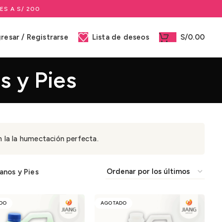
ES A S/ 200
gresar / Registrarse
Lista de deseos
S/
0.00
s y Pies
 la la humectación perfecta.
anos y Pies
DO
AGOTADO