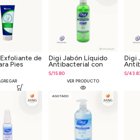
Exfoliante de
Digi Jabón Líquido
Digi
ra Pies
Antibacterial con
Anti
Aloe Vera 500ml.
Aloe
S/
15.80
S/
43.8
AGREGAR
VER PRODUCTO
AGOTADO