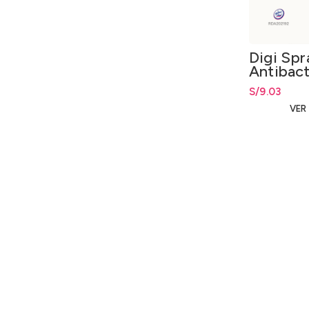
Digi Spr
Antibact
Aloe Ver
S/
9.03
VER