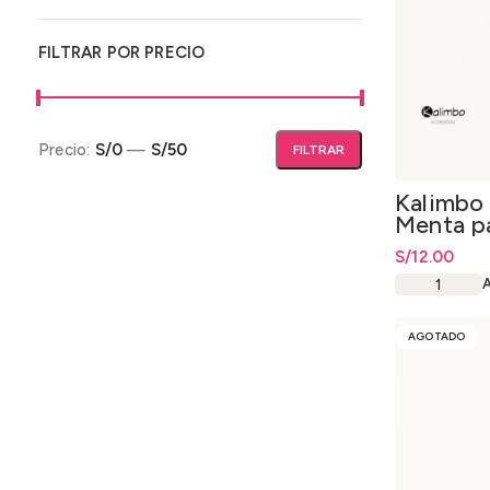
FILTRAR POR PRECIO
Precio:
S/0
—
S/50
FILTRAR
Precio mínimo
Precio máximo
Kalimbo 
Menta pa
200mg
S/
12.00
AGOTADO