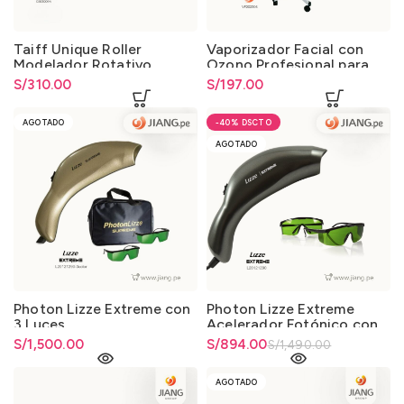
Taiff Unique Roller
Vaporizador Facial con
Modelador Rotativo
Ozono Profesional para
Profesional con Tubo
Salones
S/
310.00
S/
197.00
Cerámico 25mm
AGOTADO
-40%
AGOTADO
Photon Lizze Extreme con
Photon Lizze Extreme
3 Luces
Acelerador Fotónico con
Luz Azul y Roja
S/
1,500.00
El precio original era:
S/
El precio actual es:
894.00
S/
1,490.00
S/1,490.00.
S/894.00.
AGOTADO