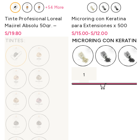
+54 More
Tinte Profesional Loreal
Microring con Keratina
Majirel Absolu 50gr. –
para Extensiones x 500
LO3000M1
Unidades
S/
Rango de precios: desde
19.80
S/
Rango de precios: desde
Rango de precios: desde
15.00
-
S/
12.00
S/
19.80
hasta
S/
19.80
S/12.00 hasta S/15.00
S/
12.00
hasta
S/
15.00
TINTES
MICRORING CON KERATINA