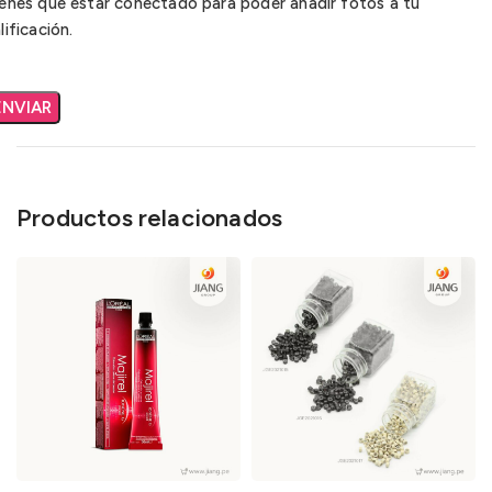
enes que estar conectado para poder añadir fotos a tu
lificación.
Productos relacionados