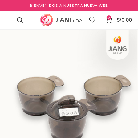
BIENVENIDOS A NUESTRA NUEVA WEB
0
S/
0.00
Inicio
Salones de Belleza
Equipos para Salón de Belleza
Equipos Especializados para Salón