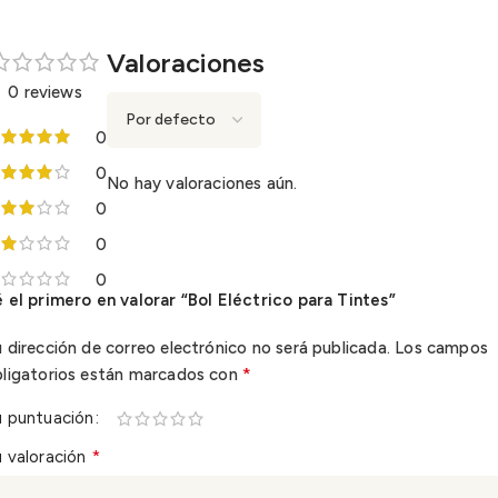
Valoraciones
0 reviews
0
0
No hay valoraciones aún.
0
0
0
 el primero en valorar “Bol Eléctrico para Tintes”
 dirección de correo electrónico no será publicada.
Los campos
*
bligatorios están marcados con
u puntuación
*
 valoración