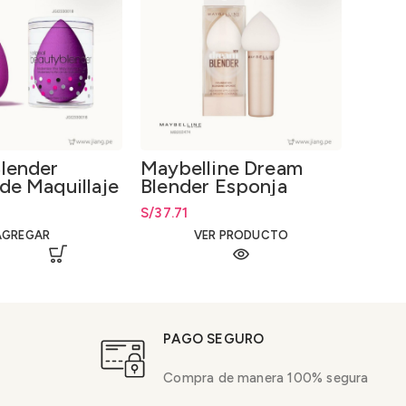
lender
Maybelline Dream
de Maquillaje
Blender Esponja
Aplicadora de
S/
37.71
Maquillaje
AGREGAR
VER PRODUCTO
PAGO SEGURO
Compra de manera 100% segura