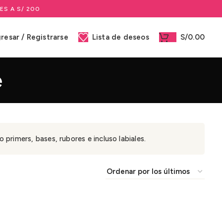
ES A S/ 200
gresar / Registrarse
Lista de deseos
S/
0.00
e
primers, bases, rubores e incluso labiales.