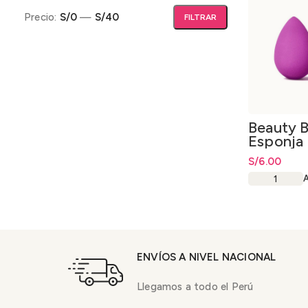
Precio:
S/0
—
S/40
FILTRAR
Precio mínimo
Precio máximo
Beauty B
Esponja 
S/
6.00
ENVÍOS A NIVEL NACIONAL
Llegamos a todo el Perú