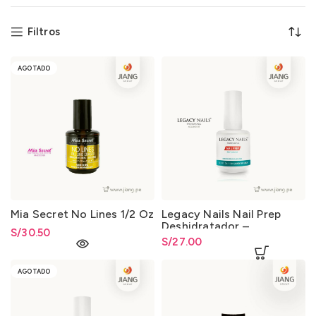
Filtros
AGOTADO
Mia Secret No Lines 1/2 Oz
Legacy Nails Nail Prep
Deshidratador –
S/
30.50
Preparador de Uñas 0.5 Oz
S/
27.00
AGOTADO