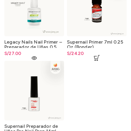
Legacy Nails Nail Primer –
Supernail Primer 7ml 0.25
Preparador de Uñas 0.5
Oz (Bonder)
Ozhhh
S/
27.00
S/
24.20
Supernail Preparador de