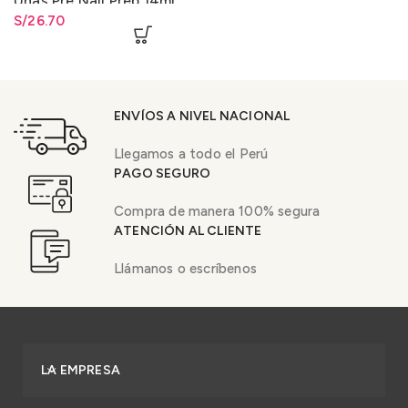
Uñas Pre Nail Prep 14ml
0.5oz.
S/
26.70
ENVÍOS A NIVEL NACIONAL
Llegamos a todo el Perú
PAGO SEGURO
Compra de manera 100% segura
ATENCIÓN AL CLIENTE
Llámanos o escríbenos
LA EMPRESA