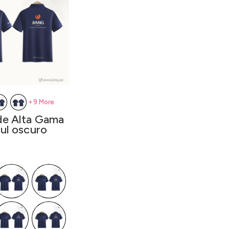
+9 More
de Alta Gama
ul oscuro
ecios: desde
sta
S/
128.00