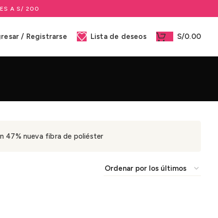
ES A S/ 200
gresar / Registrarse
Lista de deseos
S/
0.00
 47% nueva fibra de poliéster