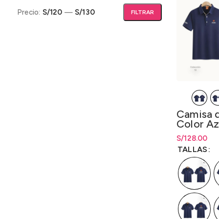
Precio:
S/120
—
S/130
FILTRAR
Precio mínimo
Precio máximo
Camisa 
Color Az
S/
Rango de pr
128.00
S/
128.00
ha
TALLAS