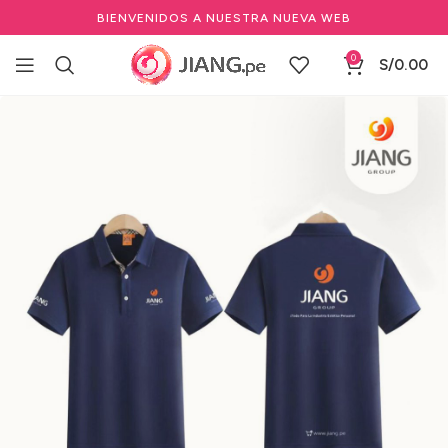
BIENVENIDOS A NUESTRA NUEVA WEB
0
S/
0.00
Inicio
Merchandising
Camisa de alta gama
Modelo 1