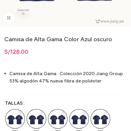
Clic para ampliar
Camisa de Alta Gama Color Azul oscuro
ta
S/
S/
128.00
128.00
Camisa de Alta Gama . Colección 2020 Jiang Group
53% algodón 47% nueva fibra de poliéster
TALLAS