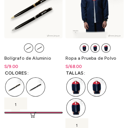
Bolígrafo de Aluminio
Ropa a Prueba de Polvo
S/
Rango de precios: desde
9.00
S/
Rango de precios: desde
68.00
S/
9.00
hasta
S/
9.00
S/
68.00
hasta
S/
68.00
COLORES
TALLAS