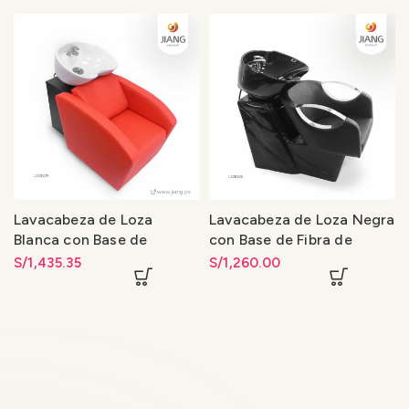
Lavacabeza de Loza
Lavacabeza de Loza Negra
Blanca con Base de
con Base de Fibra de
Madera 013
Vidrio 013
S/
1,435.35
S/
1,260.00