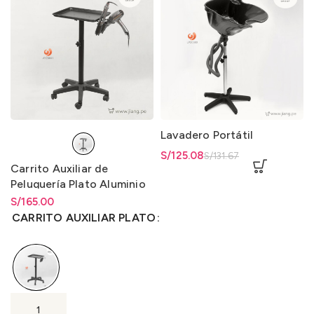
Lavadero Portátil
El precio original era:
S/
El precio actual es: S/125.08.
125.08
S/
131.67
Carrito Auxiliar de
S/131.67.
Peluquería Plato Aluminio
S/
Rango de precios: desde
165.00
S/
165.00
hasta
S/
165.00
CARRITO AUXILIAR PLATO