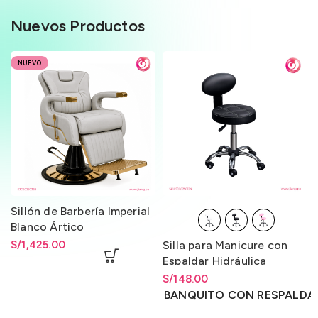
Nuevos Productos
NUEVO
Sillón de Barbería Imperial
Blanco Ártico
S/
1,425.00
Silla para Manicure con
Espaldar Hidráulica
Importada
S/
Rango de precios: desde
148.00
S/
148.00
hasta
S/
148.00
BANQUITO CON RESPALDA