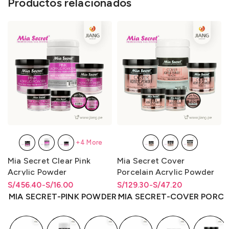
Productos relacionados
+4 More
Mia Secret Clear Pink
Mia Secret Cover
Acrylic Powder
Porcelain Acrylic Powder
S/
Rango de precios: desde
Rango de precios: desde
456.40
-
S/
16.00
S/
Rango de precios: desde
Rango de precios: desde
129.30
-
S/
47.20
S/16.00 hasta S/456.40
S/
16.00
hasta
S/
456.40
S/47.20 hasta S/129.30
S/
47.20
hasta
S/
129.30
MIA SECRET-PINK POWDER
MIA SECRET-COVER PORCE