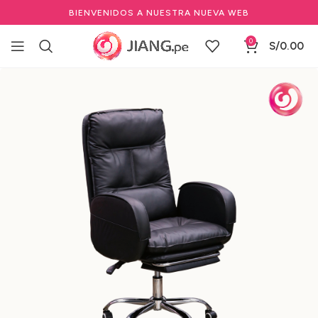
BIENVENIDOS A NUESTRA NUEVA WEB
0
S/
0.00
Inicio
Mobiliario
Sillas de Oficina