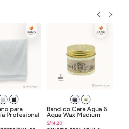
ano para
Bandido Cera Agua 6
Gua
ía Profesional
Aqua Wax Medium
Col
125ml
Gr
ecios: desde
S/
7.00
S/
Rango de precios: desde
14.20
S/
14.20
S/
Rang
3.
0
hasta
S/
14.20
hast