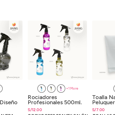
+1 More
Toalla N
Rociadores
 Diseño
Peluquer
Profesionales 500ml.
l.
desde
S/
18.00
S/
Rango de pr
7.00
S/
Rango de precios: desde
12.00
S/
12.00
hasta
S/
7.0
hasta
S/
12.00