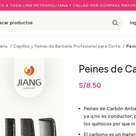
IS A TODA LIMA METROPOLITANA Y CALLAO POR COMPRAS MAYOR
In
ería
Cepillos y Peines de Barbería Profesional para Corte
Pein
Peines de C
ios: desde
S/
8.50
hasta
S/
S/
8.50
8.50
Peines de Carbón Anties
ya q no es conductor, po
los químicos por que ni
El carbono es un materi