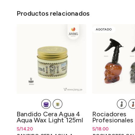
Productos relacionados
AGOTADO
Bandido Cera Agua 4
Rociadores
Aqua Wax Light 125ml
Profesionales
Calavera 500m
S/
Rango de precios: desde
14.20
S/
14.20
S/
Rango de precios: 
18.00
hasta
S/
14.20
hasta
S/
18.00