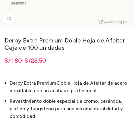
Clic para ampliar
Derby Extra Premium Doble Hoja de Afeitar
Caja de 100 unidades
.80 hasta S/28.50
.80
S/
hasta
1.80
-
S/
S/
28.50
28.50
Derby Extra Premium Doble Hoja de Afeitar de acero
inoxidable con un acabado profesional.
Revestimiento doble especial de cromo, cerámica,
platino y tungsteno para una máxima durabilidad y
comodidad.