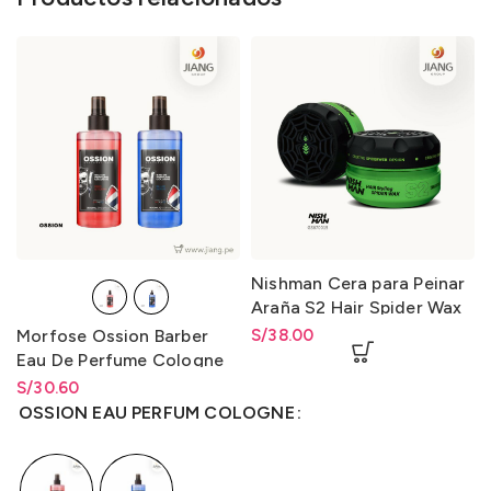
Nishman Cera para Peinar
Araña S2 Hair Spider Wax
S2 150ml.
Morfose Ossion Barber
S/
38.00
Eau De Perfume Cologne
300ml.
S/
Rango de precios: desde
30.60
S/
30.60
hasta
S/
30.60
OSSION EAU PERFUM COLOGNE