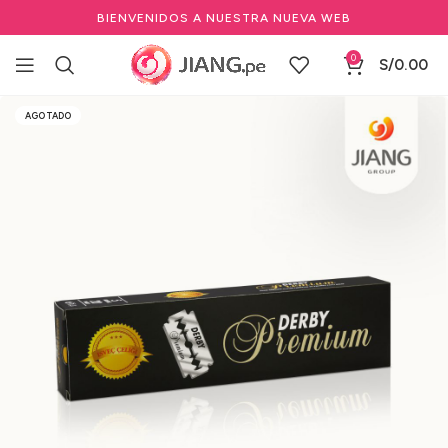
BIENVENIDOS A NUESTRA NUEVA WEB
0
S/
0.00
Inicio
Barbería y Equipamiento
Herramientas de Barbería
AGOTADO
Accesorios Profesionales de Barbería