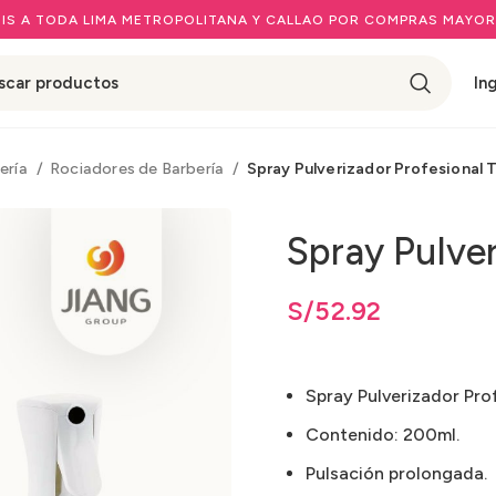
IS A TODA LIMA METROPOLITANA Y CALLAO POR COMPRAS MAYOR
In
ería
Rociadores de Barbería
Spray Pulverizador Profesional 
Spray Pulver
os: desde
S/
52.92
hasta
S/
S/
52.92
52.92
Spray Pulverizador Pro
Contenido: 200ml.
Pulsación prolongada.