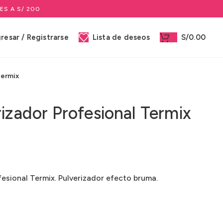
ES A S/ 200
gresar / Registrarse
Lista de deseos
S/
0.00
Termix
izador Profesional Termix
fesional Termix. Pulverizador efecto bruma.