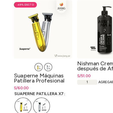
-49%
Nishman Cre
después de Af
Colonia 2 en 
Suaperne Máquinas
S/
51.00
Patillera Profesional
AGREGA
X7
S/
Rango de precios: desde
60.00
S/
60.00
hasta
S/
60.00
SUAPERNE PATILLERA X7