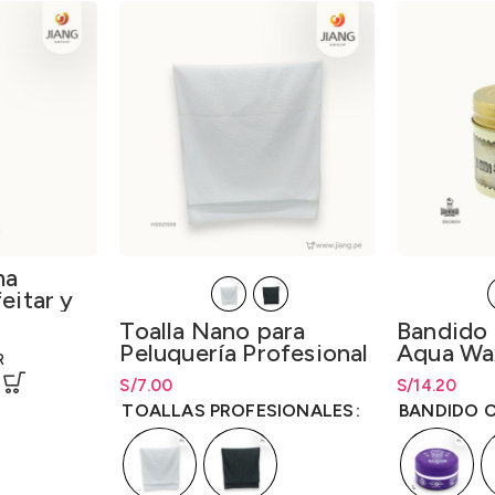
ma
eitar y
1 400ml.
Toalla Nano para
Bandido
Peluquería Profesional
Aqua Wax
R
S/
Rango de precios: desde
7.00
S/
7.00
S/
Rango de pr
14.20
hasta
S/
7.00
hasta
S/
14.
TOALLAS PROFESIONALES
BANDIDO 