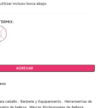
tilizar incluso boca abajo.
TERMIX
AGREGAR
seos
ra cabello
,
Barbería y Equipamiento
,
Herramientas de
salón de belleza
,
Marcas Profesionales de Belleza
,