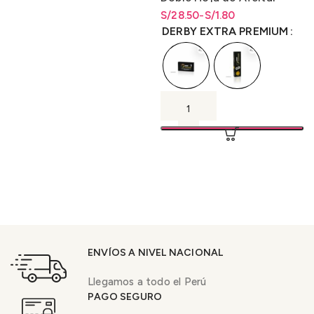
Caja de 100 unidades
S/
Rango de precios: desde
Rango de precios: desde
28.50
-
S/
1.80
S/1.80 hasta S/28.50
S/
1.80
hasta
S/
28.50
DERBY EXTRA PREMIUM
ENVÍOS A NIVEL NACIONAL
Llegamos a todo el Perú
PAGO SEGURO