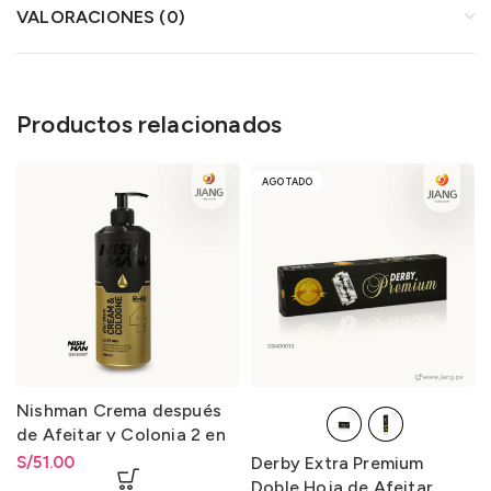
VALORACIONES (0)
Productos relacionados
AGOTADO
Nishman Crema después
de Afeitar y Colonia 2 en
1-4 / After Shave Cream &
S/
51.00
Derby Extra Premium
Cologne 2 in 1-4 400ml.
Doble Hoja de Afeitar