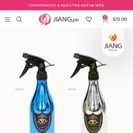
BIENVENIDOS A NUESTRA NUEVA WEB
0
S/
0.00
Inicio
Barbería y Equipamiento
Herramientas de Barbería
Rociadores de Barbería