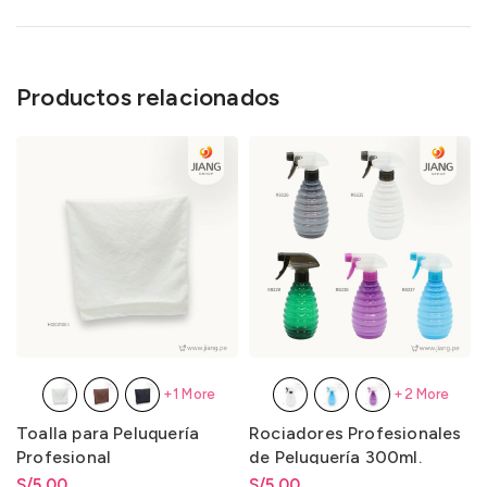
Productos relacionados
+1 More
+2 More
Toalla para Peluquería
Rociadores Profesionales
Profesional
de Peluquería 300ml.
S/
Rango de precios: desde
5.00
S/
Rango de precios: desde
5.00