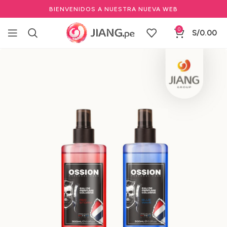
BIENVENIDOS A NUESTRA NUEVA WEB
0
S/
0.00
Inicio
Marcas Profesionales de Belleza
OSSION
Promo 2x1