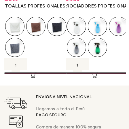
S/
5.00
hasta
S/
5.00
S/
5.00
hasta
S/
5.00
TOALLAS PROFESIONALES
ROCIADORES PROFESIONA
ENVÍOS A NIVEL NACIONAL
Llegamos a todo el Perú
PAGO SEGURO
Compra de manera 100% segura