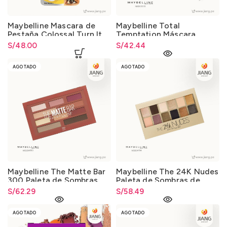
Maybelline Mascara de
Maybelline Total
Pestaña Colossal Turn It
Temptation Máscara
Up 10ml – Normal
Impermeable 9.0ml.
S/
48.00
S/
42.44
AGOTADO
AGOTADO
Maybelline The Matte Bar
Maybelline The 24K Nudes
300 Paleta de Sombras
Paleta de Sombras de
9.7gr.
Ojos 9.6gr.
S/
62.29
S/
58.49
AGOTADO
AGOTADO