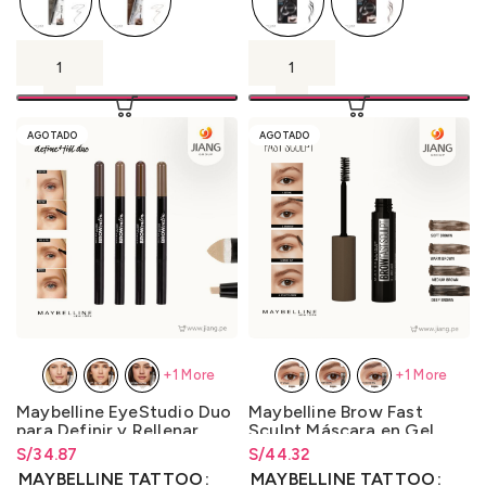
AGOTADO
AGOTADO
+1 More
+1 More
Maybelline EyeStudio Duo
Maybelline Brow Fast
para Definir y Rellenar
Sculpt Máscara en Gel
Cejas 500mg. / 110mg.
para Cejas 2.75ml.
S/
Rango de precios: desde
34.87
S/
Rango de precios: desde
44.32
S/
34.87
hasta
S/
34.87
S/
44.32
hasta
S/
44.32
MAYBELLINE TATTOO
MAYBELLINE TATTOO