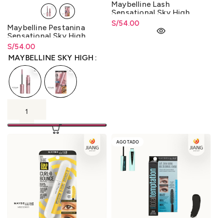
Maybelline Lash
Sensational Sky High
Cosmic Black 7.2ml.
S/
54.00
Maybelline Pestanina
Sensational Sky High
S/
Rango de precios: desde
54.00
S/
54.00
hasta
S/
54.00
MAYBELLINE SKY HIGH
AGOTADO