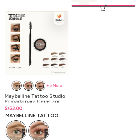
+5 More
Maybelline Tattoo Studio
Pomada para Cejas 3gr.
S/
Rango de precios: desde
53.00
S/
53.00
hasta
S/
53.00
MAYBELLINE TATTOO