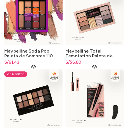
Maybelline Soda Pop
Maybelline Total
Paleta de Sombras 110
Temptation Paleta de
7.4gr.
Sombras de Ojos e
S/
61.43
S/
56.60
Iluminadores de Rostro
12gr.
-10%