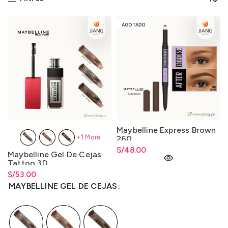
AGOTADO
Maybelline Express Brown
+1 More
260
S/
48.00
Maybelline Gel De Cejas
Tattoo 3D
S/
Rango de precios: desde
53.00
S/
53.00
hasta
S/
53.00
MAYBELLINE GEL DE CEJAS