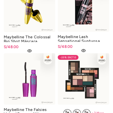
Maybelline Lash
Maybelline The Colossal
Sensational Suntuosa
Big Shot Máscara
Máscara Lavable 702
Impermeable 226 Negro
S/
48.00
S/
48.00
Negro Intenso 9.0ml.
intenso 9.5ml.
-20%
Maybelline The Falsies