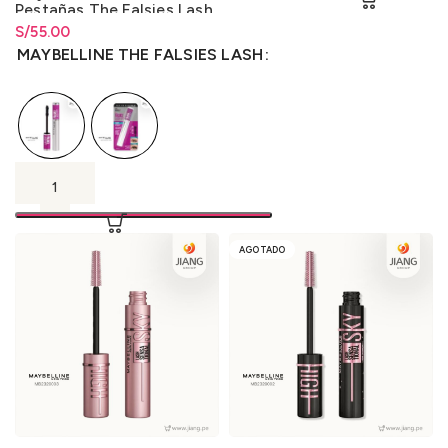
Pestañas The Falsies Lash
Lift
S/
Rango de precios: desde
55.00
S/
55.00
hasta
S/
55.00
MAYBELLINE THE FALSIES LASH
AGOTADO