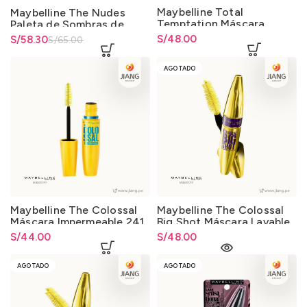
Maybelline Total
Maybelline The Nudes
Temptation Máscara
Paleta de Sombras de
Lavable 8.25ml.
Ojos 9.6gr.
S/
48.00
El precio original era:
S/
El precio actual es: S/58.30.
58.30
S/
65.00
S/65.00.
AGOTADO
Maybelline The Colossal
Maybelline The Colossal
Máscara Impermeable 241
Big Shot Máscara Lavable
Negro Clásico 8ml.
224 Negro Intenso 9.7ml.
S/
44.00
S/
48.00
AGOTADO
AGOTADO