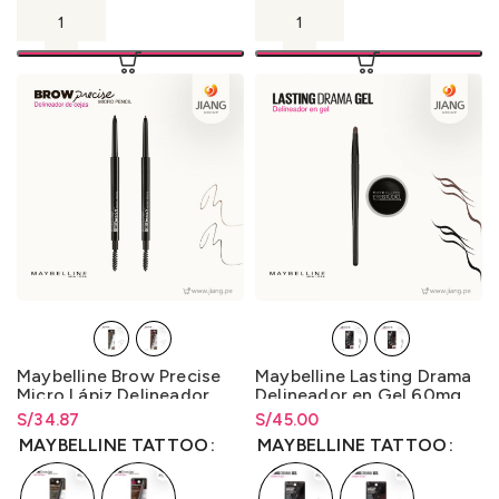
Maybelline Brow Precise
Maybelline Lasting Drama
Micro Lápiz Delineador
Delineador en Gel 60mg.
60mg.
S/
Rango de precios: desde
34.87
S/
Rango de precios: desde
45.00
S/
34.87
hasta
S/
34.87
S/
45.00
hasta
S/
45.00
MAYBELLINE TATTOO
MAYBELLINE TATTOO