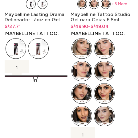
+5 More
Maybelline Lasting Drama
Maybelline Tattoo Studio
Delineador Lápiz en Gel
Gel para Cejas 6.8ml.
1.1gr.
S/
Rango de precios: desde
37.71
S/
Rango de precios: desde
Rango de precios: desde
49.90
-
S/
49.04
S/
37.71
hasta
S/
37.71
S/49.04 hasta S/49.90
S/
49.04
hasta
S/
49.90
MAYBELLINE TATTOO
MAYBELLINE TATTOO