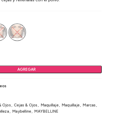
AGREGAR
seos
& Ojos
,
Cejas & Ojos
,
Maquillaje
,
Maquillaje
,
Marcas
,
lleza
,
Maybelline
,
MAYBELLINE