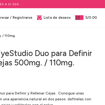
ES A S/ 200
gresar / Registrarse
Lista de deseos
S/
0.00
. / 110mg.
yeStudio Duo para Definir
Cejas 500mg. / 110mg.
uo para Definir y Rellenar Cejas . Consigue unas
on una apariencia natural en dos pasos: defínelas con
s cejas y rellénalas con el polvo.