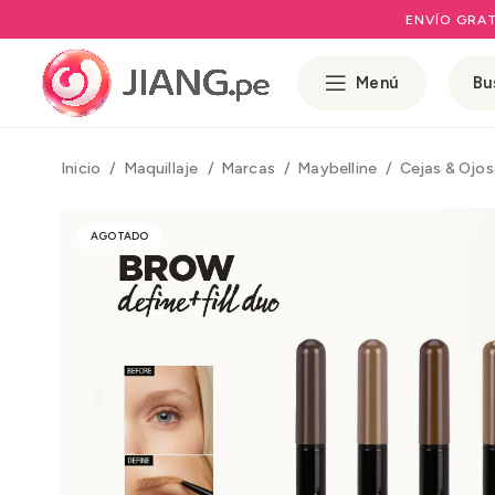
ENVÍO GRAT
Menú
Inicio
Maquillaje
Marcas
Maybelline
Cejas & Ojo
AGOTADO
Rango de preci