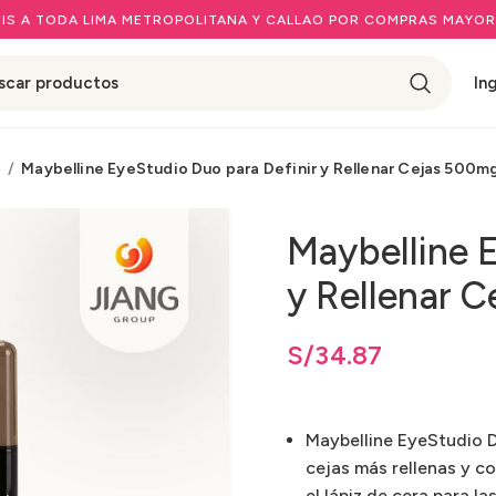
IS A TODA LIMA METROPOLITANA Y CALLAO POR COMPRAS MAYOR
In
s
Maybelline EyeStudio Duo para Definir y Rellenar Cejas 500mg
Maybelline E
y Rellenar 
os: desde
S/
34.87
hasta
S/
S/
34.87
34.87
Maybelline EyeStudio D
cejas más rellenas y c
el lápiz de cera para la