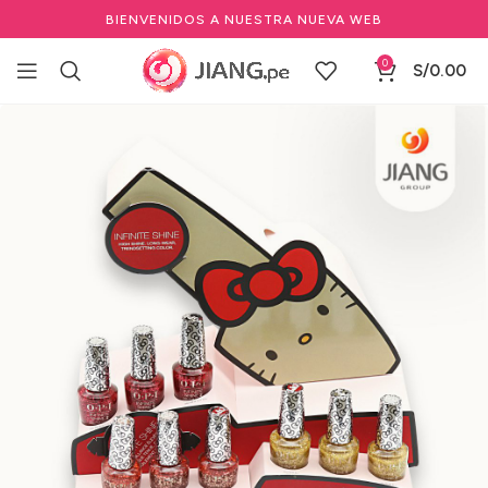
BIENVENIDOS A NUESTRA NUEVA WEB
0
S/
0.00
Inicio
Manicure y Pedicure
Marcas de Manicure
OPI
Esmalte Gel Frío