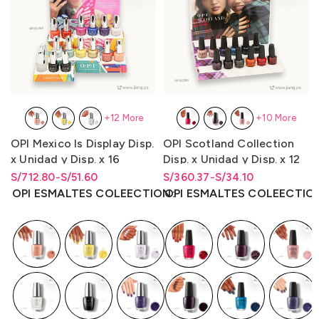
+12 More
+10 More
OPI Mexico Is Display Disp.
OPI Scotland Collection
x Unidad y Disp. x 16
Disp. x Unidad y Disp. x 12
Unidades Collection
Unidades LQR 15ml.
S/
Rango de precios: desde
Rango de precios: desde
712.80
-
S/
51.60
S/
Rango de precios: desde
Rango de precios: desde
360.37
-
S/
34.10
(Is/Bcoat/Tcoat)
S/51.60 hasta S/712.80
S/
51.60
hasta
S/
712.80
S/34.10 hasta S/360.37
S/
34.10
hasta
S/
360.37
OPI ESMALTES COLEECTION
OPI ESMALTES COLEECTIO