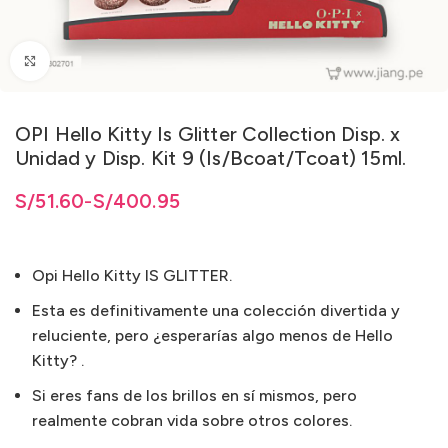
Clic para ampliar
OPI Hello Kitty Is Glitter Collection Disp. x
Unidad y Disp. Kit 9 (Is/Bcoat/Tcoat) 15ml.
1.60 hasta S/400.95
1.60
S/
hasta
51.60
-
S/
S/
400.95
400.95
Opi Hello Kitty IS GLITTER.
Esta es definitivamente una colección divertida y
reluciente, pero ¿esperarías algo menos de Hello
Kitty? .
Si eres fans de los brillos en sí mismos, pero
realmente cobran vida sobre otros colores.