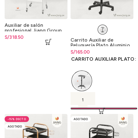
Auxiliar de salón
profesional Jiang Group
con ruedas 360°
S/
318.50
Carrito Auxiliar de
Peluquería Plato Aluminio
S/
Rango de precios: desde
165.00
S/
165.00
hasta
S/
165.00
CARRITO AUXILIAR PLATO
-15%
AGOTADO
AGOTADO