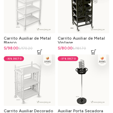
Carrito Auxiliar de Metal
Carrito Auxiliar de Metal
Blanco
Vintage
El precio original era:
S/
El precio actual es: S/98.00.
98.00
El precio original era:
S/
El precio actual es: S/80.00.
80.00
S/
170.20
S/
181.70
S/170.20.
S/181.70.
-35%
-37%
Carrito Auxiliar Decorado
Auxiliar Porta Secadora