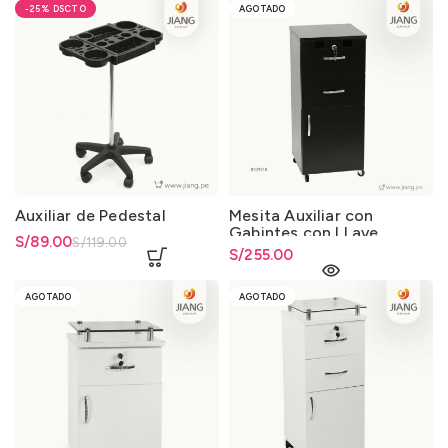
-25%
AGOTADO
Auxiliar de Pedestal
Mesita Auxiliar con
Gabintes con LLave
El precio original era:
S/
El precio actual es: S/89.00.
89.00
S/
119.00
S/
255.00
S/119.00.
AGOTADO
AGOTADO