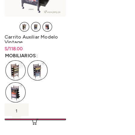
Carrito Auxiliar Modelo
Vintage
S/
Rango de precios: desde
118.00
S/
118.00
hasta
S/
118.00
MOBILIARIOS