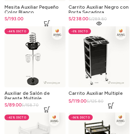
Mesita Auxiliar Pequeño
Carrito Auxiliar Negro con
Color Blanco
Porta Secadora
S/
193.00
El precio original era:
S/
El precio actual es: S/238.00.
238.00
S/
289.80
S/289.80.
-44%
-5%
Auxiliar de Salón de
Carrito Auxiliar Multiple
Parante Multiple
El precio original era:
S/
El precio actual es: S/119.00.
119.00
S/
125.80
El precio original era:
S/
El precio actual es: S/89.00.
89.00
S/
158.70
S/125.80.
S/158.70.
-42%
-56%