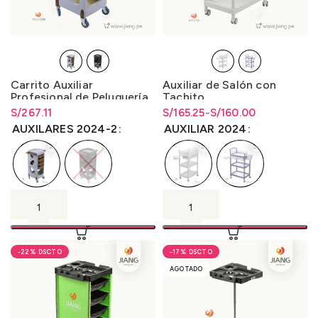
Carrito Auxiliar
Auxiliar de Salón con
Profesional de Peluquería
Tachito
S/
Rango de precios: desde
267.11
S/
Rango de precios: desde
Rango de precios: desde
165.25
-
S/
160.00
S/
267.11
hasta
S/
267.11
S/160.00 hasta S/165.25
S/
160.00
hasta
S/
165.25
AUXILARES 2024-2
AUXILIAR 2024
-22%
-17%
AGOTADO