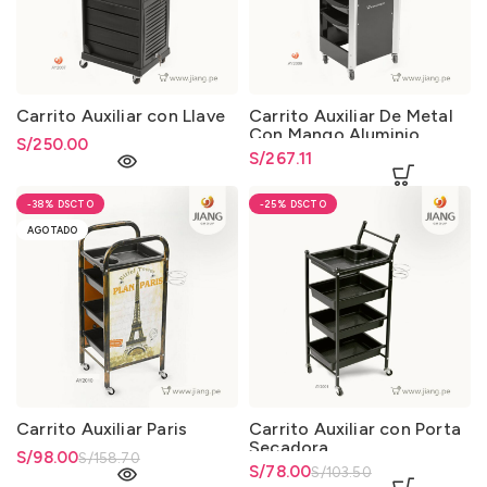
Carrito Auxiliar con Llave
Carrito Auxiliar De Metal
Con Mango Aluminio
S/
250.00
S/
267.11
-38%
-25%
AGOTADO
Carrito Auxiliar Paris
Carrito Auxiliar con Porta
Secadora
El precio original era:
S/
El precio actual es: S/98.00.
98.00
S/
158.70
El precio original era:
S/
El precio actual es: S/78.00.
78.00
S/
103.50
S/158.70.