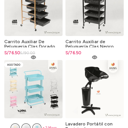
Carrito Auxiliar De
Carrito Auxiliar de
Peluqueria Clas Dorado
Peluquería Clas Negro
El precio original era:
S/
El precio actual es: S/76.50.
76.50
S/
76.50
S/
90.00
S/90.00.
AGOTADO
Lavadero Portátil con
+2 More