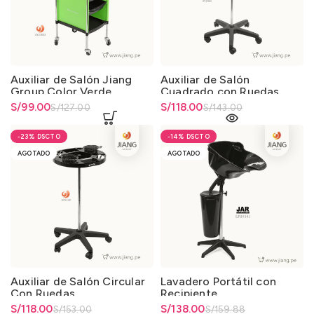
Auxiliar de Salón Jiang
Auxiliar de Salón
Group Color Verde
Cuadrado con Ruedas
El precio original era:
S/
El precio actual es: S/99.00.
99.00
El precio original era:
S/
El precio actual es: S/118.00.
118.00
S/
127.00
S/
143.00
S/127.00.
S/143.00.
-23%
-14%
AGOTADO
AGOTADO
Auxiliar de Salón Circular
Lavadero Portátil con
Con Ruedas
Recipiente
El precio original era:
S/
El precio actual es: S/118.00.
118.00
El precio original era:
S/
El precio actual es: S/138.00.
138.00
S/
153.00
S/
159.88