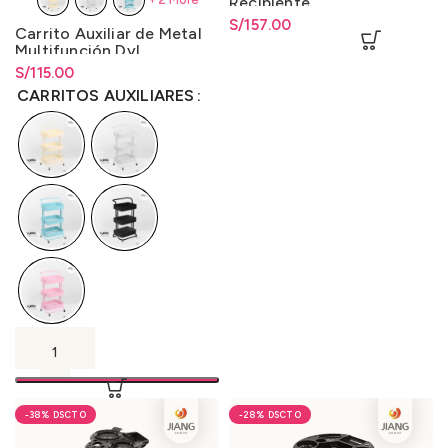
Recipiente
S/
157.00
Carrito Auxiliar de Metal
Multifunción DyL
S/
Rango de precios: desde
115.00
S/
115.00
hasta
S/
115.00
CARRITOS AUXILIARES
-38%
-28%