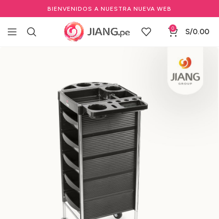
BIENVENIDOS A NUESTRA NUEVA WEB
0
S/
0.00
Inicio
Mobiliario
Auxiliares
Para Peluquería