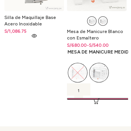
Silla de Maquillaje Base
Acero Inoxidable
Hidráulico
S/
1,086.75
Mesa de Manicure Blanco
con Esmaltero
S/
Rango de precios: desde
Rango de precios: desde
680.00
-
S/
540.00
S/540.00 hasta S/680.00
S/
540.00
hasta
S/
680.00
MESA DE MANICURE MEDID