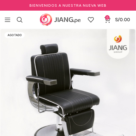
BIENVENIDOS A NUESTRA NUEVA WEB
0
S/
0.00
Inicio
Mobiliario
Sillas y Sillones
Sillones de barbería
AGOTADO