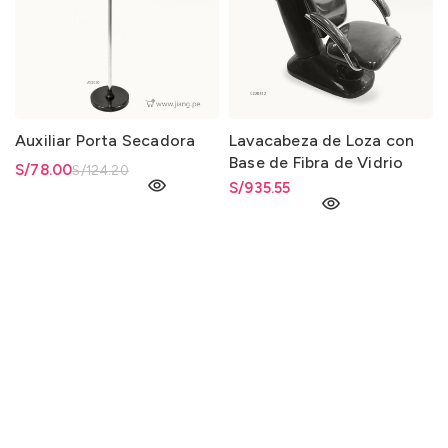
Auxiliar Porta Secadora
Lavacabeza de Loza con
Base de Fibra de Vidrio
El precio original era:
S/
El precio actual es: S/78.00.
78.00
S/
124.20
0325
S/
935.55
S/124.20.