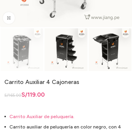
Clic para ampliar
Carrito Auxiliar 4 Cajoneras
ginal era: S/165.00.
actual es: S/119.00.
S/
119.00
S/
165.00
Carrito Auxiliar de peluquería.
Carrito auxiliar de peluquería en color negro, con 4