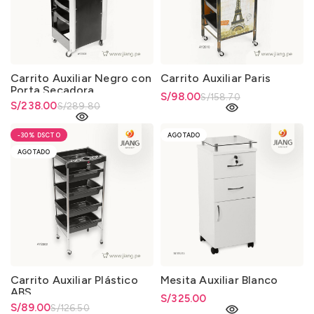
Carrito Auxiliar Negro con
Carrito Auxiliar Paris
Porta Secadora
El precio original era:
S/
El precio actual es: S/98.00.
98.00
S/
158.70
El precio original era:
S/
El precio actual es: S/238.00.
238.00
S/
289.80
S/158.70.
S/289.80.
-30%
AGOTADO
AGOTADO
Carrito Auxiliar Plástico
Mesita Auxiliar Blanco
ABS
S/
325.00
El precio original era:
S/
El precio actual es: S/89.00.
89.00
S/
126.50