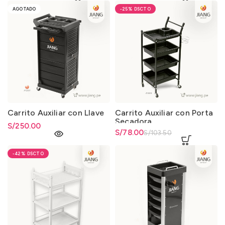
AGOTADO
-25%
Carrito Auxiliar con Llave
Carrito Auxiliar con Porta
Secadora
S/
250.00
El precio original era:
S/
El precio actual es: S/78.00.
78.00
S/
103.50
S/103.50.
-42%