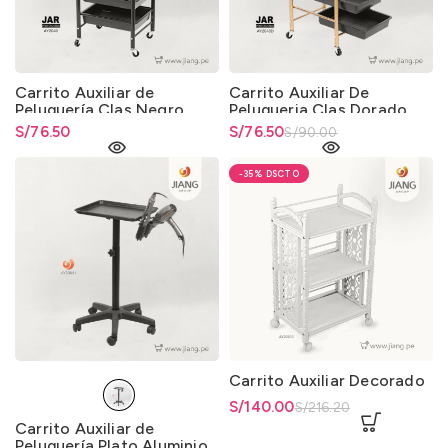
Carrito Auxiliar de
Carrito Auxiliar De
Peluquería Clas Negro
Peluqueria Clas Dorado
S/
76.50
El precio original era:
S/
El precio actual es: S/76.50.
76.50
S/
90.00
S/90.00.
-35%
Carrito Auxiliar Decorado
El precio original era:
S/
El precio actual es: S/140.00.
140.00
S/
216.20
S/216.20.
Carrito Auxiliar de
Peluquería Plato Aluminio