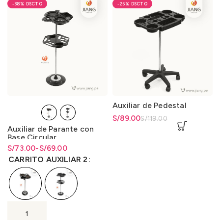
-38%
-25%
Auxiliar de Pedestal
El precio original era:
S/
El precio actual es: S/89.00.
89.00
S/
119.00
S/119.00.
Auxiliar de Parante con
Base Circular
S/
Rango de precios: desde
Rango de precios: desde
73.00
-
S/
69.00
S/69.00 hasta S/73.00
S/
69.00
hasta
S/
73.00
CARRITO AUXILIAR 2