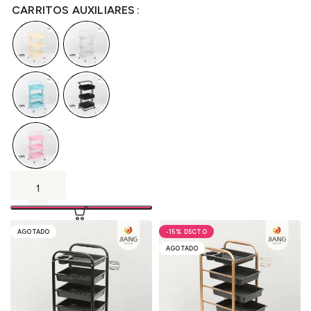
S/
115.00
hasta
S/
115.00
CARRITOS AUXILIARES
AGOTADO
-15%
AGOTADO