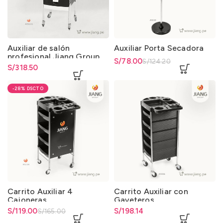
Auxiliar de salón
Auxiliar Porta Secadora
profesional Jiang Group
El precio original era:
S/
El precio actual es: S/78.00.
78.00
S/
124.20
con ruedas 360°
S/
318.50
S/124.20.
-28%
Carrito Auxiliar 4
Carrito Auxiliar con
Cajoneras
Gaveteros
El precio original era:
S/
El precio actual es: S/119.00.
119.00
S/
198.14
S/
165.00
S/165.00.