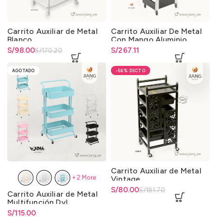
Carrito Auxiliar de Metal
Carrito Auxiliar De Metal
Blanco
Con Mango Aluminio
El precio original era:
S/
El precio actual es: S/98.00.
98.00
S/
267.11
S/
170.20
S/170.20.
AGOTADO
-56%
Carrito Auxiliar de Metal
+2 More
Vintage
El precio original era:
S/
El precio actual es: S/80.00.
80.00
S/
181.70
Carrito Auxiliar de Metal
S/181.70.
Multifunción DyL
S/
Rango de precios: desde
115.00