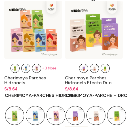
+3 More
Cherimoya Parches
Cherimoya Parches
Hidrogels
Hidrogels Efecto Duo
S/
Rango de precios: desde
8.64
S/
Rango de precios: desde
8.64
S/
8.64
hasta
S/
8.64
S/
8.64
hasta
S/
8.64
CHERIMOYA-PARCHES HIDROGEL
CHERIMOYA-PARCHE HIDR