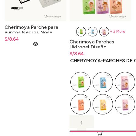
Cherimoya Parche para
+3 More
Puntos Negros Nose
Strips
S/
8.64
Cherimoya Parches
Hidrogel Diseño
S/
Rango de precios: desde
8.64
S/
8.64
hasta
S/
8.64
CHERYMOYA-PARCHES DE 