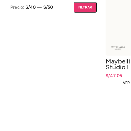
Precio:
S/40
—
S/50
FILTRAR
Precio mínimo
Precio máximo
Maybelli
Studio L
Fijador 
S/
47.05
en Spray
VER