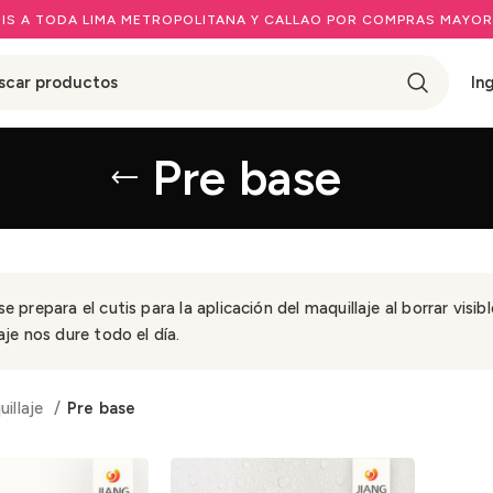
IS A TODA LIMA METROPOLITANA Y CALLAO POR COMPRAS MAYOR
In
Pre base
se prepara el cutis para la aplicación del maquillaje al borrar vis
aje nos dure todo el día.
illaje
Pre base