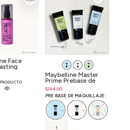
ne Face
asting
de Maquillaje
Maybelline Master
 100ml.
Prime Prebase de
 PRODUCTO
Maquillaje 30ml.
S/
Rango de precios: desde
44.00
S/
44.00
hasta
S/
44.00
PRE BASE DE MAQUILLAJE