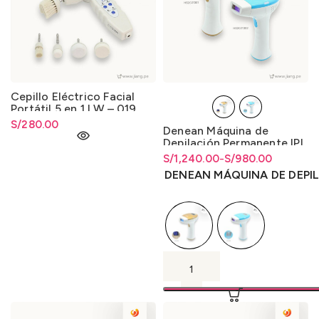
Cepillo Eléctrico Facial
Portátil 5 en 1 LW – 019
S/
280.00
Denean Máquina de
Depilación Permanente IPL
S/
Rango de precios: desde
Rango de precios: desde
1,240.00
-
S/
980.00
S/980.00 hasta S/1,240.00
S/
980.00
hasta
S/
1,240.00
DENEAN MÁQUINA DE DEPI