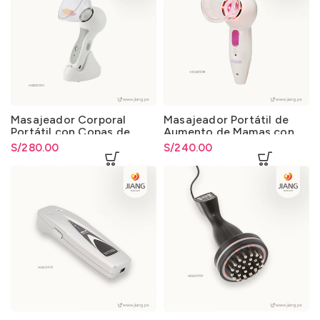
Masajeador Corporal
Masajeador Portátil de
Portátil con Copas de
Aumento de Mamas con
Succión
Copas de Succión
S/
280.00
S/
240.00