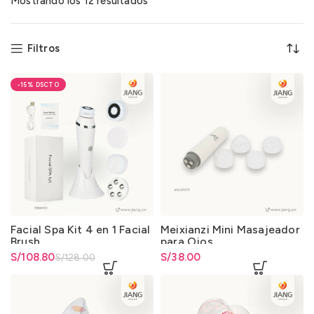
Mostrando los 12 resultados
Filtros
-15%
Facial Spa Kit 4 en 1 Facial
Meixianzi Mini Masajeador
Brush
para Ojos
El precio original era:
S/
El precio actual es: S/108.80.
108.80
S/
38.00
S/
128.00
S/128.00.