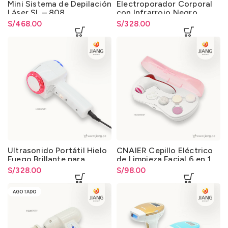
Mini Sistema de Depilación
Electroporador Corporal
Láser SL – 808
con Infrarrojo Negro
S/
468.00
S/
328.00
Ultrasonido Portátil Hielo
CNAIER Cepillo Eléctrico
Fuego Brillante para
de Limpieza Facial 6 en 1
Cuidado Corporal y Facial
S/
328.00
S/
98.00
AGOTADO