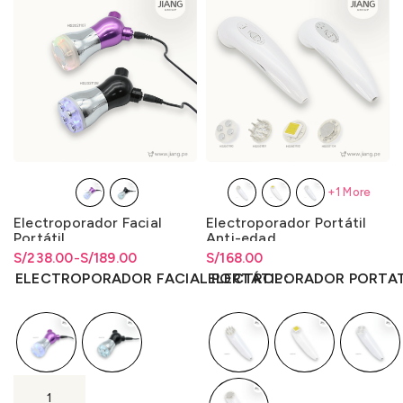
+1 More
Electroporador Facial
Electroporador Portátil
Portátil
Anti-edad
S/
Rango de precios: desde
Rango de precios: desde
238.00
-
S/
189.00
S/
Rango de precios: desde
168.00
S/189.00 hasta S/238.00
S/
189.00
hasta
S/
238.00
S/
168.00
hasta
S/
168.00
ELECTROPORADOR FACIAL PORTÁTIL
ELECTROPORADOR PORTAT