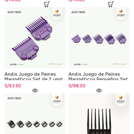
AGOTADO
AGOTADO
Andis Juego de Peines
Andis Juego de Peines
Magnéticos Set de 2 unid.
Magnéticos Pequeños Set
de 5 unid.
S/
63.50
S/
98.30
AGOTADO