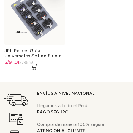
JRL Peines Guías
Universales Set de 8 unid.
El precio original era:
S/
El precio actual es: S/91.01.
91.01
S/
95.80
S/95.80.
ENVÍOS A NIVEL NACIONAL
Llegamos a todo el Perú
PAGO SEGURO
Compra de manera 100% segura
ATENCIÓN AL CLIENTE