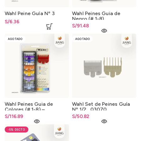
Wahl Peine Guía Nº 3
Wahl Peines Guia de
Negro (# 1-8)
S/
6.36
S/
91.48
AGOTADO
AGOTADO
Wahl Peines Guia de
Wahl Set de Peines Guía
Colores (# 1-8) –
Nº 1/2 _03070
03170_417
S/
116.89
S/
50.82
-5%