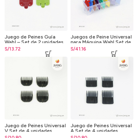
Juego de Peines Guía
Juegos de Peine Universal
Wahl – Set de 2 unidades
para Máquina Wahl Set de
8 unidades
S/
13.72
S/
41.16
Juego de Peines Universal
Juego de Peines Universal
V Set de 4 unidades
A Set de 4 unidades
S/
10.80
S/
10.80