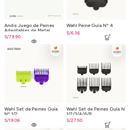
Andis Juego de Peines
Wahl Peine Guía Nº 4
Adaptables de Metal
S/
6.36
Premium Serie BG Set de 7
S/
79.90
unid.
AGOTADO
Wahl Set de Peines Guía
Wahl Set de Peines Guía N
Nº 1/2
1/2/3/4/6/8
S/
19.06
S/
27.50