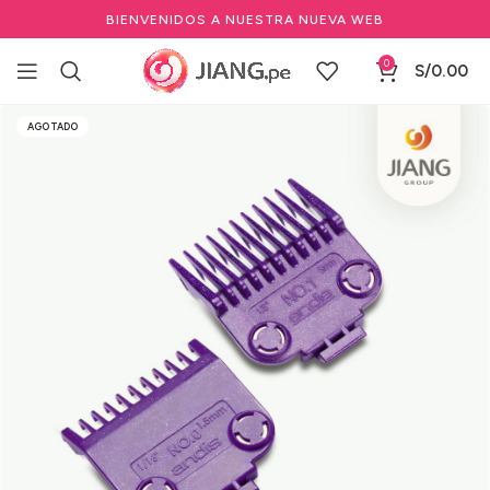
BIENVENIDOS A NUESTRA NUEVA WEB
0
S/
0.00
Inicio
Barbería y Equipamiento
AGOTADO
Mantenimiento y repuestos para barbería
Juego de Peines Guías