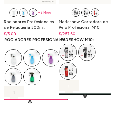
+2 More
Rociadores Profesionales
Madeshow Cortadora de
de Peluquería 300ml.
Pelo Profesional M10
S/
Rango de precios: desde
5.00
S/
Rango de precios: desde
257.60
S/
5.00
hasta
S/
5.00
S/
257.60
hasta
S/
257.60
ROCIADORES PROFESIONALES
MADESHOW M10