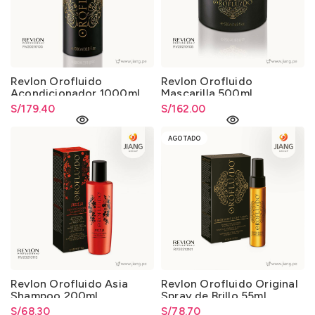
Revlon Orofluido
Revlon Orofluido
Acondicionador 1000ml.
Mascarilla 500ml.
S/
179.40
S/
162.00
AGOTADO
Revlon Orofluido Asia
Revlon Orofluido Original
Shampoo 200ml.
Spray de Brillo 55ml.
S/
68.30
S/
78.70