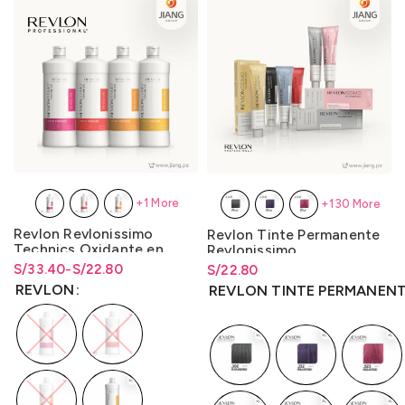
+1 More
+130 More
Revlon Revlonissimo
Revlon Tinte Permanente
Technics Oxidante en
Revlonissimo
Crema 900ml.
Colorsmetique 60ml.
S/
Rango de precios: desde
Rango de precios: desde
33.40
-
S/
22.80
S/
Rango de precios: desde
22.80
S/22.80 hasta S/33.40
S/
22.80
hasta
S/
33.40
S/
22.80
hasta
S/
22.80
REVLON
REVLON TINTE PERMANEN