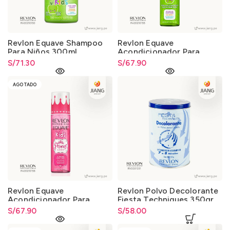
Revlon Equave Shampoo
Revlon Equave
Para Niños 300ml.
Acondicionador Para
Niños 200ml.
S/
71.30
S/
67.90
AGOTADO
Revlon Equave
Revlon Polvo Decolorante
Acondicionador Para
Fiesta Techniques 350gr.
Niñas Princesas 200ml.
S/
67.90
S/
58.00