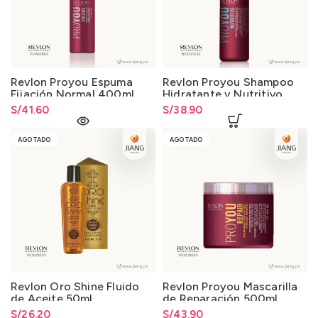
Revlon Proyou Espuma
Revlon Proyou Shampoo
Fijación Normal 400ml.
Hidratante y Nutritivo
350ml.
S/
41.60
S/
38.90
AGOTADO
AGOTADO
Revlon Oro Shine Fluido
Revlon Proyou Mascarilla
de Aceite 50ml.
de Reparación 500ml.
S/
26.20
S/
43.90