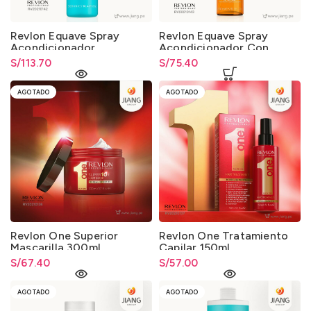
Revlon Equave Spray
Revlon Equave Spray
Acondicionador
Acondicionador Con
Instantáneo Sin Enjuague
Protección Solar 200ml.
S/
113.70
S/
75.40
500ml.
AGOTADO
AGOTADO
Revlon One Superior
Revlon One Tratamiento
Mascarilla 300ml.
Capilar 150ml.
S/
67.40
S/
57.00
AGOTADO
AGOTADO