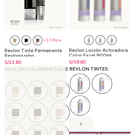
+33 More
Revlon Loción Activadora
Revlon Tinte Permanente
Color Excel 900ml.
Revlonissimo
Colorsmetique High
S/
Rango de precios: desde
38.80
S/
Rango de precios: desde
22.80
Coverage 60ml.
S/
38.80
hasta
S/
38.80
S/
22.80
hasta
S/
22.80
REVLON TINTES
REVLON COLORSMETIQUE