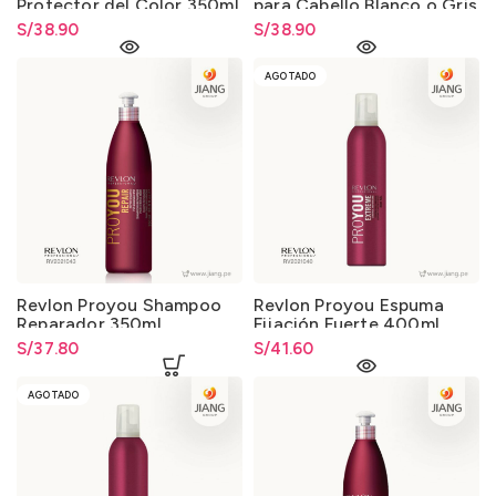
Protector del Color 350ml.
para Cabello Blanco o Gris
350ml.
S/
38.90
S/
38.90
AGOTADO
Revlon Proyou Shampoo
Revlon Proyou Espuma
Reparador 350ml.
Fijación Fuerte 400ml.
S/
37.80
S/
41.60
AGOTADO