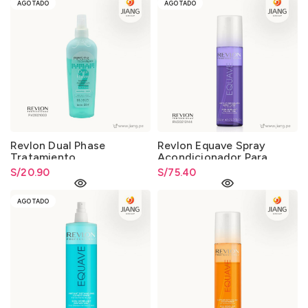
AGOTADO
AGOTADO
Revlon Dual Phase
Revlon Equave Spray
Tratamiento
Acondicionador Para
Acondicionador Fiesta
Cabello Rubio 200ml.
S/
20.90
S/
75.40
250ml.
AGOTADO