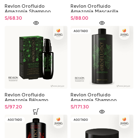
Revlon Orofluido
Revlon Orofluido
Amazonía Shampoo
Amazonía Mascarilla
200ml.
250ml.
S/
68.30
S/
88.00
AGOTADO
Revlon Orofluido
Revlon Orofluido
Amazonía Bálsamo
Amazonía Shampoo
Reparador 100ml.
1000ml.
S/
97.20
S/
171.30
AGOTADO
AGOTADO