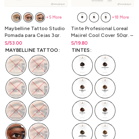
+5 More
+18 More
Maybelline Tattoo Studio
Tinte Profesional Loreal
Pomada para Cejas 3gr.
Majirel Cool Cover 50gr. –
LO3000M2
S/
Rango de precios: desde
53.00
S/
Rango de precios: desde
19.80
S/
53.00
hasta
S/
53.00
S/
19.80
hasta
S/
19.80
MAYBELLINE TATTOO
TINTES