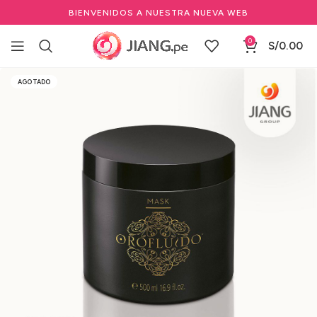
BIENVENIDOS A NUESTRA NUEVA WEB
0
S/
0.00
Inicio
Salones de Belleza
Cuidado del cabello profesional
AGOTADO
Tratamientos Capilares