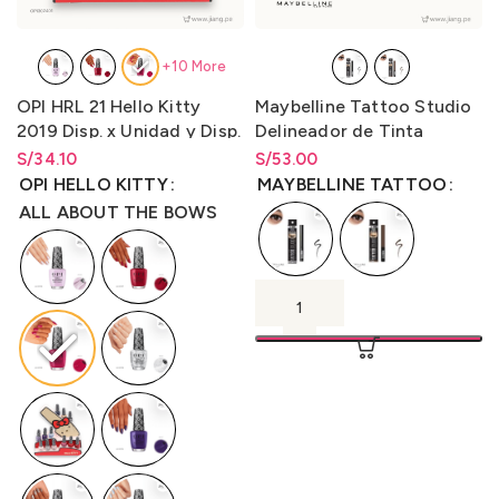
+10 More
OPI HRL 21 Hello Kitty
Maybelline Tattoo Studio
2019 Disp. x Unidad y Disp.
Delineador de Tinta
x kit 12 unidades Lqr. 15 ml
Líquida 2.5ml.
S/
34.10
S/
Rango de precios: desde
53.00
S/
53.00
hasta
S/
53.00
OPI HELLO KITTY
MAYBELLINE TATTOO
ALL ABOUT THE BOWS