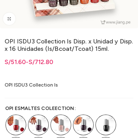
Clic para ampliar
OPI ISDU3 Collection Is Disp. x Unidad y Disp.
x 16 Unidades (Is/Bcoat/Tcoat) 15ml.
1.60 hasta S/712.80
1.60
S/
hasta
51.60
-
S/
S/
712.80
712.80
OPI ISDU3 Collection Is
OPI ESMALTES COLEECTION