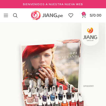
BIENVENIDOS A NUESTRA NUEVA WEB
0
S/
0.00
Inicio
Manicure y Pedicure
Marcas de Manicure
OPI
Esmalte Gel Frío