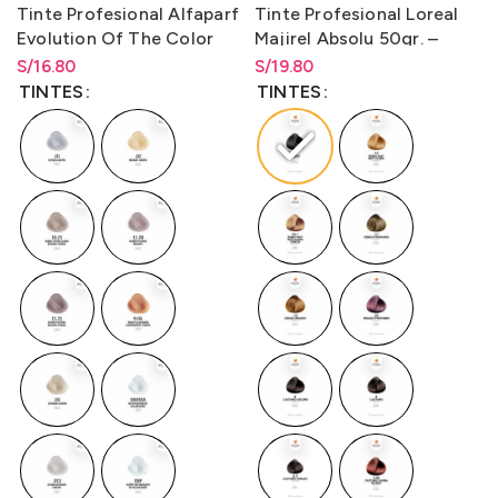
Tinte Profesional Alfaparf
Tinte Profesional Loreal
Evolution Of The Color
Majirel Absolu 50gr. –
60ml.
LO3000M1
S/
Rango de precios: desde
16.80
S/
Rango de precios: desde
19.80
S/
16.80
hasta
S/
16.80
S/
19.80
hasta
S/
19.80
TINTES
TINTES