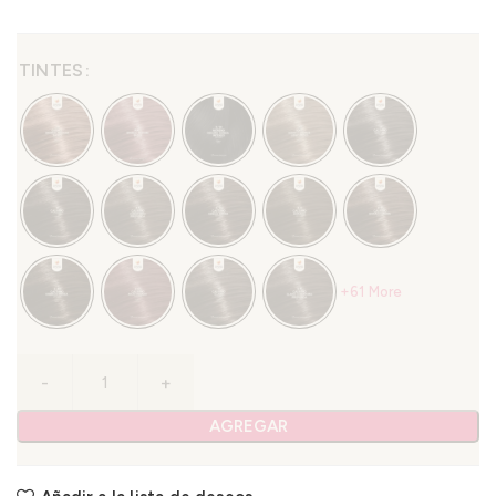
TINTES
+61 More
AGREGAR