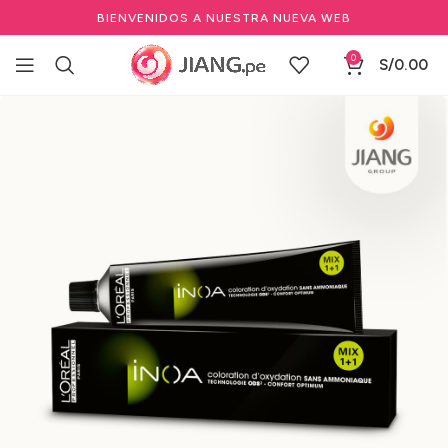
BIENVENIDOS A NUESTRA NUEVA WEB
0
S/
0.00
Inicio
Salones de Belleza
Marcas de Salón
Loreal