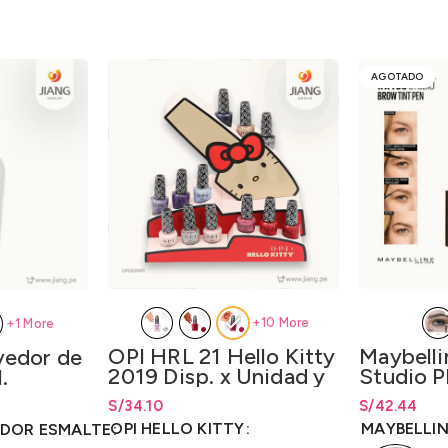
AGOTADO
+10 More
+1 More
OPI HRL 21 Hello Kitty
Maybelli
edor de
2019 Disp. x Unidad y
Studio P
.
Disp. x kit 12 unidades
Cejas 1.1
S/
34.10
S/
Rango de pre
42.44
esde S/8.90
desde
S/
8.90
Lqr. 15 ml
S/
42.44
has
OPI HELLO KITTY
MAYBELLI
DOR ESMALTE