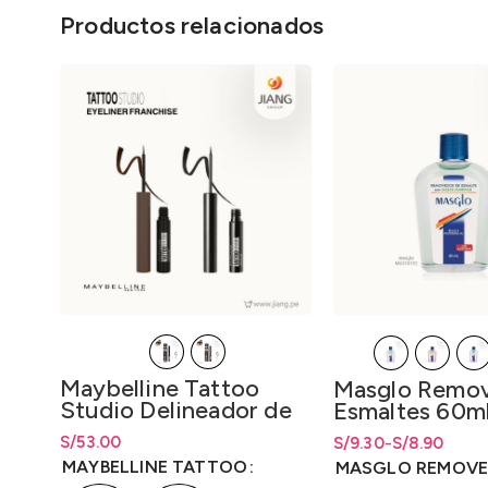
Productos relacionados
Maybelline Tattoo
Masglo Remov
Studio Delineador de
Esmaltes 60ml
Tinta Líquida 2.5ml.
S/
Rango de precios: desde
53.00
S/
Rango de precios: d
Rango de precios: 
9.30
-
S/
8.90
S/
53.00
hasta
S/
53.00
hasta S/9.30
hasta
S/
9.30
MAYBELLINE TATTOO
MASGLO REMOVE