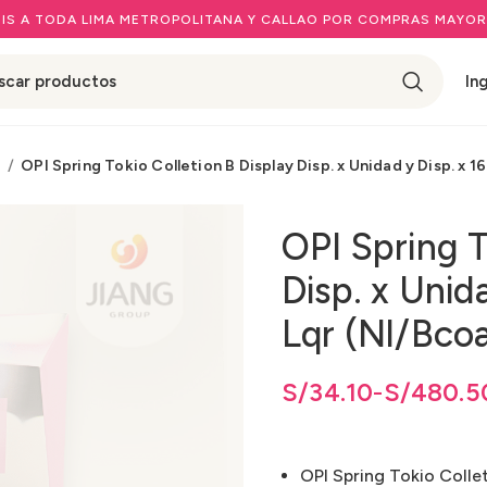
IS A TODA LIMA METROPOLITANA Y CALLAO POR COMPRAS MAYOR
In
I
OPI Spring Tokio Colletion B Display Disp. x Unidad y Disp. x 
OPI Spring T
Disp. x Unid
Lqr (Nl/Bco
de precios: desde
de precios: desde S/34.10 hasta S/480.5
S/
34.10
S/
hasta
34.10
-
S/
S/
480.5
480.5
OPI Spring Tokio Collet