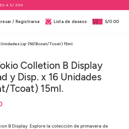
ES A S/ 200
gresar / Registrarse
Lista de deseos
S/
0.00
16 Unidades Lqr (Nl/Bcoat/Tcoat) 15ml.
okio Colletion B Display
ad y Disp. x 16 Unidades
at/Tcoat) 15ml.
0
0
0
ion B Display. Explore la colección de primavera de