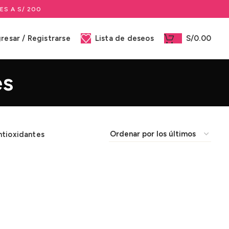
ES A S/ 200
gresar / Registrarse
Lista de deseos
S/
0.00
es
ntioxidantes