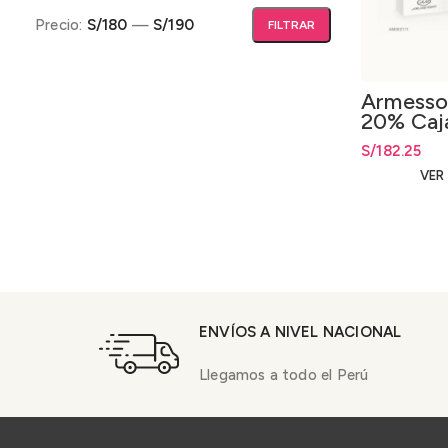
Precio:
S/180
—
S/190
FILTRAR
Precio mínimo
Precio máximo
Armesso
20% Caj
Ampollas
S/
182.25
VER
ENVÍOS A NIVEL NACIONAL
Llegamos a todo el Perú