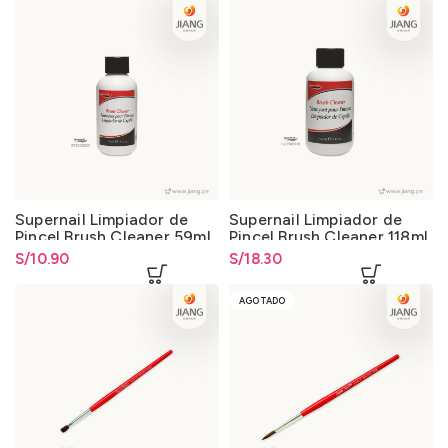
Supernail Limpiador de
Supernail Limpiador de
Pincel Brush Cleaner 59ml
Pincel Brush Cleaner 118ml
2oz.
4oz.
S/
10.90
S/
18.30
AGOTADO