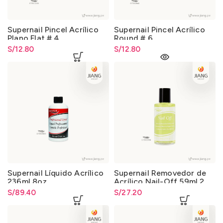
Supernail Pincel Acrílico
Supernail Pincel Acrílico
Plano Flat # 4
Round # 6
S/
12.80
S/
12.80
Supernail Líquido Acrílico
Supernail Removedor de
236ml 8oz
Acrílico Nail-Off 59ml 2
Oz.
S/
89.40
S/
27.20