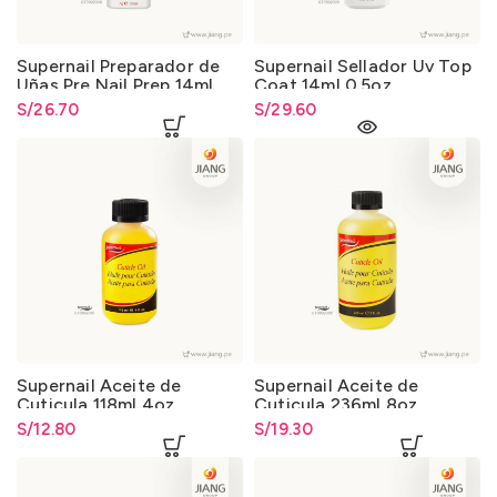
Supernail Preparador de
Supernail Sellador Uv Top
Uñas Pre Nail Prep 14ml
Coat 14ml 0.5oz
0.5oz.
S/
26.70
S/
29.60
Supernail Aceite de
Supernail Aceite de
Cuticula 118ml 4oz.
Cuticula 236ml 8oz.
Cuticle Oil
Cuticle Oil
S/
12.80
S/
19.30