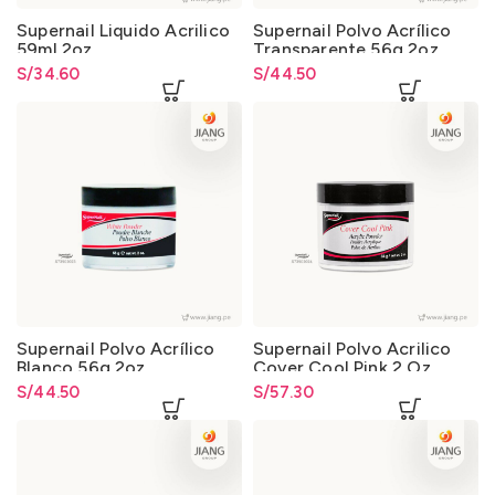
Supernail Liquido Acrilico
Supernail Polvo Acrílico
59ml 2oz
Transparente 56g 2oz
S/
34.60
S/
44.50
Supernail Polvo Acrílico
Supernail Polvo Acrilico
Blanco 56g 2oz
Cover Cool Pink 2 Oz.
S/
44.50
S/
57.30