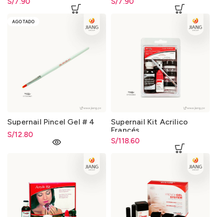
S/
7.90
S/
7.90
AGOTADO
Supernail Pincel Gel # 4
Supernail Kit Acrilico
Francés
S/
12.80
S/
118.60