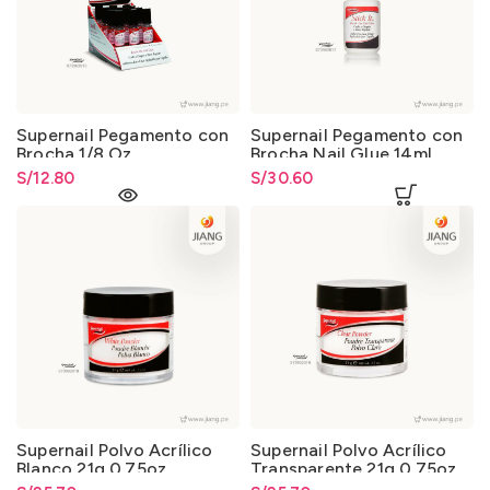
Supernail Pegamento con
Supernail Pegamento con
Brocha 1/8 Oz
Brocha Nail Glue 14ml
0.5oz
S/
12.80
S/
30.60
Supernail Polvo Acrílico
Supernail Polvo Acrílico
Blanco 21g 0.75oz
Transparente 21g 0.75oz
Oz