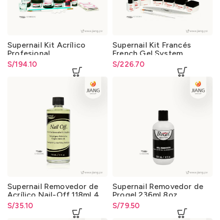
Supernail Kit Acrílico
Supernail Kit Francés
Profesional
French Gel System
S/
194.10
S/
226.70
Supernail Removedor de
Supernail Removedor de
Acrílico Nail-Off 118ml 4
Progel 236ml 8oz.
Oz.
S/
35.10
S/
79.50