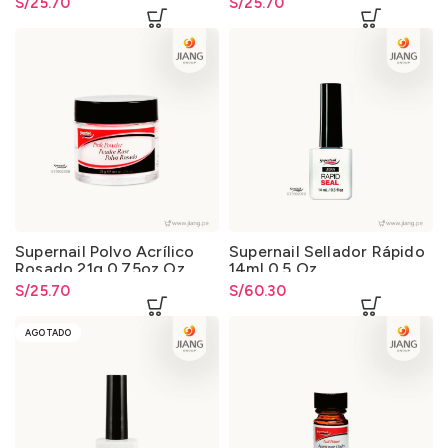
S/
25.70
S/
25.70
Supernail Polvo Acrílico
Supernail Sellador Rápido
Rosado 21g 0.75oz Oz
14ml 0.5 Oz
S/
25.70
S/
60.30
AGOTADO