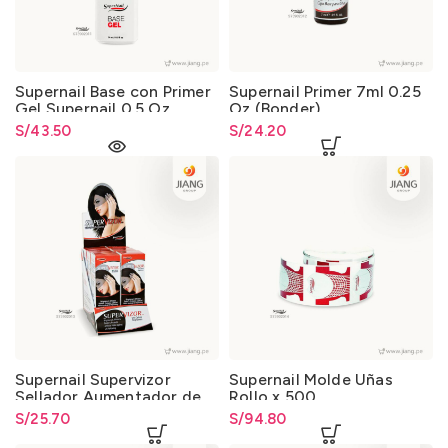
Supernail Base con Primer
Supernail Primer 7ml 0.25
Gel Supernail 0.5 Oz.
Oz (Bonder)
S/
43.50
S/
24.20
Supernail Supervizor
Supernail Molde Uñas
Sellador Aumentador de
Rollo x 500
Brillo Óptico 14ml
S/
25.70
S/
94.80