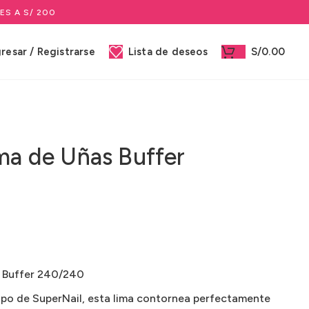
ES A S/ 200
gresar / Registrarse
Lista de deseos
S/
0.00
ima de Uñas Buffer
s Buffer 240/240
ipo de SuperNail, esta lima contornea perfectamente