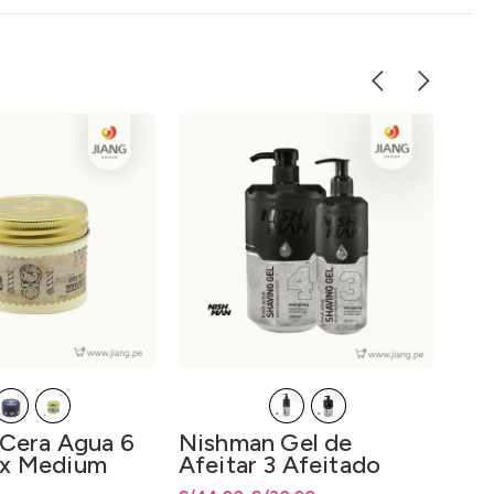
Cera Agua 6
Nishman Gel de
Tin
x Medium
Afeitar 3 Afeitado
Lor
Fácil 400ml 4
90g