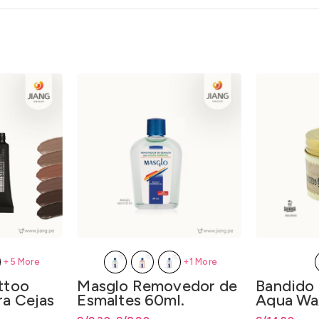
+5 More
+1 More
ttoo
Bandido 
Masglo Removedor de
ra Cejas
Aqua Wa
Esmaltes 60ml.
125ml