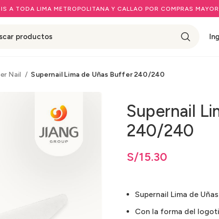
IS A TODA LIMA METROPOLITANA Y CALLAO POR COMPRAS MAYOR
In
er Nail
Supernail Lima de Uñas Buffer 240/240
Supernail L
240/240
S/
15.30
Supernail Lima de Uña
Con la forma del logot