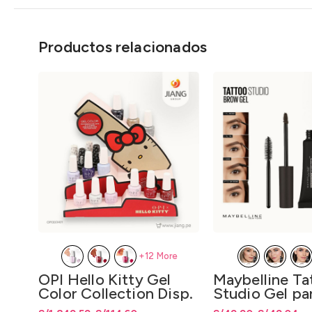
Productos relacionados
+12 More
OPI Hello Kitty Gel
Maybelline Ta
Color Collection Disp.
Studio Gel pa
x Unidad y Disp. en Kit
6.8ml.