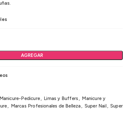
uñas.
les
AGREGAR
seos
Manicure-Pedicure
,
Limas y Buffers
,
Manicure y
ure
,
Marcas Profesionales de Belleza
,
Super Nail
,
Super